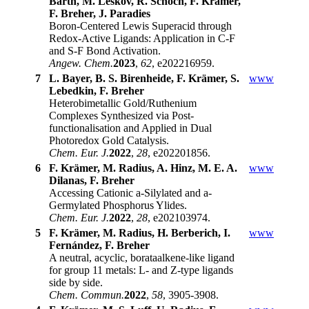
Barth, M. Leskov, R. Schoch, F. Krämer,
F. Breher, J. Paradies
Boron-Centered Lewis Superacid through
Redox-Active Ligands: Application in C-F
and S-F Bond Activation.
Angew. Chem.
2023
,
62
, e202216959.
7
L. Bayer, B. S. Birenheide, F. Krämer, S.
www
Lebedkin, F. Breher
Heterobimetallic Gold/Ruthenium
Complexes Synthesized via Post-
functionalisation and Applied in Dual
Photoredox Gold Catalysis.
Chem. Eur. J.
2022
,
28
, e202201856.
6
F. Krämer, M. Radius, A. Hinz, M. E. A.
www
Dilanas, F. Breher
Accessing Cationic a-Silylated and a-
Germylated Phosphorus Ylides.
Chem. Eur. J.
2022
,
28
, e202103974.
5
F. Krämer, M. Radius, H. Berberich, I.
www
Fernández, F. Breher
A neutral, acyclic, borataalkene-like ligand
for group 11 metals: L- and Z-type ligands
side by side.
Chem. Commun.
2022
,
58
, 3905-3908.