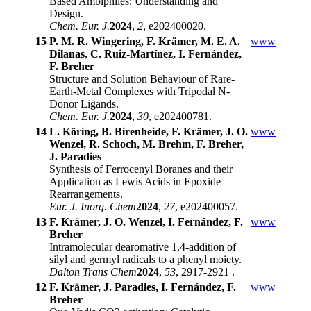
Based Ambiphiles: Understanding and
Design.
Chem. Eur. J.
2024
,
2
, e202400020.
15
P. M. R. Wingering, F. Krämer, M. E. A.
www
Dilanas, C. Ruiz-Martínez, I. Fernández,
F. Breher
Structure and Solution Behaviour of Rare-
Earth-Metal Complexes with Tripodal N-
Donor Ligands.
Chem. Eur. J.
2024
,
30
, e202400781.
14
L. Köring, B. Birenheide, F. Krämer, J. O.
www
Wenzel, R. Schoch, M. Brehm, F. Breher,
J. Paradies
Synthesis of Ferrocenyl Boranes and their
Application as Lewis Acids in Epoxide
Rearrangements.
Eur. J. Inorg. Chem
2024
,
27
, e202400057.
13
F. Krämer, J. O. Wenzel, I. Fernández, F.
www
Breher
Intramolecular dearomative 1,4-addition of
silyl and germyl radicals to a phenyl moiety.
Dalton Trans Chem
2024
,
53
, 2917-2921 .
12
F. Krämer, J. Paradies, I. Fernández, F.
www
Breher