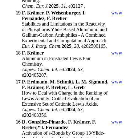
Bonding.
Chem. Eur. J.
2025
,
31
, e02127 .
19
F. Krämer, P. Weisenburger, I.
www
Fernández, F. Breher
Stabilities and Limitations in the Reactivity
of Phosphorus Ylide-Based Aluminum- and
Gallium-Carbon Ambiphiles - A Combined
Experimental and Computational Approach.
Eur. J. Inorg. Chem.
2025
,
28
, e202500165.
18
F. Krämer
www
Aluminum in Frustrated Lewis Pair
Chemistry.
Angew. Chem. Int. ed.
2024
,
63
,
e202405207.
17
P. Erdmann, M. Schmitt, L. M. Sigmund,
www
F. Krämer, F. Breher, L. Greb
How to Deal with Charge in the Ranking of
Lewis Acidity: Critical Evaluation of an
Extensive Set of Cationic Lewis Acids.
Angew. Chem. Int. ed.
2024
,
63
,
e202403356.
16
D. González-Pinardo, F. Krämer, F.
www
Breher,* I. Fernández
Activation of s-Bonds by Group 13/Ylide-