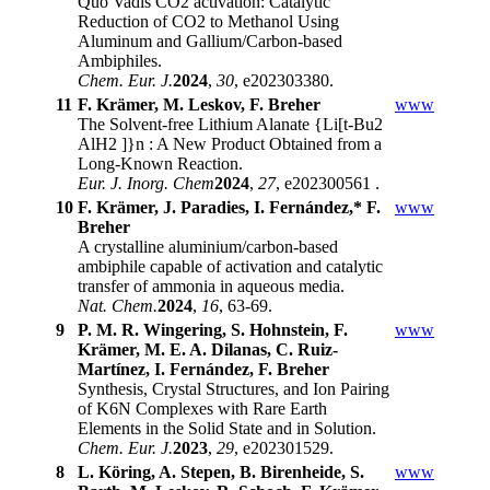
Quo Vadis CO2 activation: Catalytic
Reduction of CO2 to Methanol Using
Aluminum and Gallium/Carbon-based
Ambiphiles.
Chem. Eur. J.
2024
,
30
, e202303380.
11
F. Krämer, M. Leskov, F. Breher
www
The Solvent-free Lithium Alanate {Li[t-Bu2
AlH2 ]}n : A New Product Obtained from a
Long-Known Reaction.
Eur. J. Inorg. Chem
2024
,
27
, e202300561 .
10
F. Krämer, J. Paradies, I. Fernández,* F.
www
Breher
A crystalline aluminium/carbon-based
ambiphile capable of activation and catalytic
transfer of ammonia in aqueous media.
Nat. Chem.
2024
,
16
, 63-69.
9
P. M. R. Wingering, S. Hohnstein, F.
www
Krämer, M. E. A. Dilanas, C. Ruiz-
Martínez, I. Fernández, F. Breher
Synthesis, Crystal Structures, and Ion Pairing
of K6N Complexes with Rare Earth
Elements in the Solid State and in Solution.
Chem. Eur. J.
2023
,
29
, e202301529.
8
L. Köring, A. Stepen, B. Birenheide, S.
www