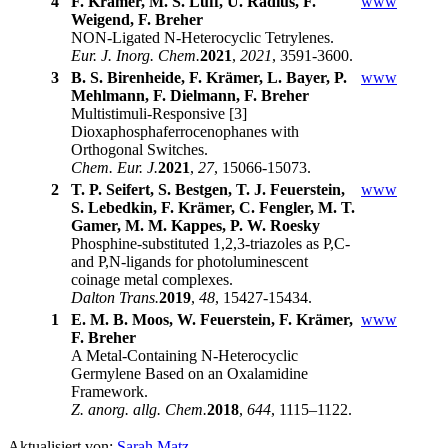
4
F. Krämer, M. S. Luff, U. Radius, F.
www
Weigend, F. Breher
NON-Ligated N-Heterocyclic Tetrylenes.
Eur. J. Inorg. Chem.
2021
,
2021
, 3591-3600.
3
B. S. Birenheide, F. Krämer, L. Bayer, P.
www
Mehlmann, F. Dielmann, F. Breher
Multistimuli-Responsive [3]
Dioxaphosphaferrocenophanes with
Orthogonal Switches.
Chem. Eur. J.
2021
,
27
, 15066-15073.
2
T. P. Seifert, S. Bestgen, T. J. Feuerstein,
www
S. Lebedkin, F. Krämer, C. Fengler, M. T.
Gamer, M. M. Kappes, P. W. Roesky
Phosphine-substituted 1,2,3-triazoles as P,C-
and P,N-ligands for photoluminescent
coinage metal complexes.
Dalton Trans.
2019
,
48
, 15427-15434.
1
E. M. B. Moos, W. Feuerstein, F. Krämer,
www
F. Breher
A Metal-Containing N-Heterocyclic
Germylene Based on an Oxalamidine
Framework.
Z. anorg. allg. Chem.
2018
,
644
, 1115–1122.
Aktualisiert von:
Sarah Matz