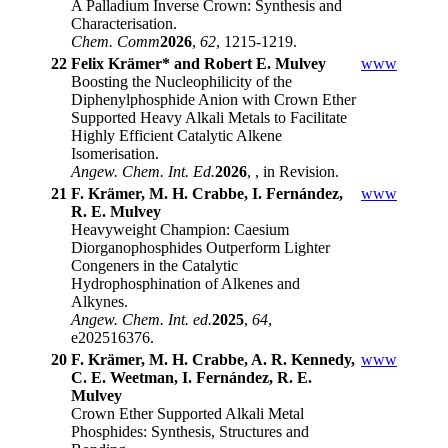
A Palladium Inverse Crown: Synthesis and
Characterisation.
Chem. Comm
2026
,
62
, 1215-1219.
22
Felix Krämer* and Robert E. Mulvey
www
Boosting the Nucleophilicity of the
Diphenylphosphide Anion with Crown Ether
Supported Heavy Alkali Metals to Facilitate
Highly Efficient Catalytic Alkene
Isomerisation.
Angew. Chem. Int. Ed.
2026
, , in Revision.
21
F. Krämer, M. H. Crabbe, I. Fernández,
www
R. E. Mulvey
Heavyweight Champion: Caesium
Diorganophosphides Outperform Lighter
Congeners in the Catalytic
Hydrophosphination of Alkenes and
Alkynes.
Angew. Chem. Int. ed.
2025
,
64
,
e202516376.
20
F. Krämer, M. H. Crabbe, A. R. Kennedy,
www
C. E. Weetman, I. Fernández, R. E.
Mulvey
Crown Ether Supported Alkali Metal
Phosphides: Synthesis, Structures and