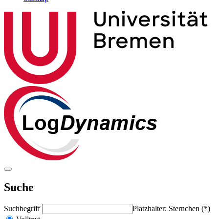
Suche
Suchbegriff
Platzhalter: Sternchen (*)