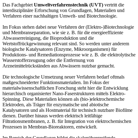
Das Fachgebiet
Umweltverfahrenstechnik (UVT)
vertritt die
interdisziplinäre Erforschung von Grundlagen, Materialien und
Verfahren einer nachhaltigen Umwelt- und Biotechnologie.
Im Fokus stehen dabei neue Verfahren der (Elektro-)Biotechnologie
und Membranseparation, wie sie z. B. für die energieeffiziente
Abwasserreinigung, die Bioproduktion und die
Wertstoffrückgewinnung relevant sind. So werden unter anderem
biologische Katalysatoren (Enzyme, Mikroorganismen) für
Produktions- und Remediationsprozesse wie z. B. die elektrolytische
Wasserstofferzeugung oder die Entfernung von
Arzneimittelrückständen aus Abwässern nutzbar gemacht.
Die technologische Umsetzung neuer Verfahren bedarf oftmals
maßgeschneiderter Funktionsmaterialien. Im Fokus der
materialwissenschaftlichen Forschung steht hier die Entwicklung
hierarchisch organisierter Nano-Faserstrukturen mittels Elektro-
Spinning. Diese Materialien können als (bio-)elektrochemische
Elektroden, als Träger für enzymatische und abiotische
Katalysatoren und als Hostmaterial für technisch nutzbare Biofilme
dienen. Darüber hinaus werden elektrisch leitfähige
Filtrationsmembranen, z. B. für Integration von elektrochemischen
Prozessen in Membran-Bioreaktoren, entwickelt.
Im Bereich der Grundlagen bildet die skalenübergreifende