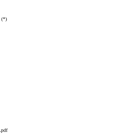
 (*)
.pdf