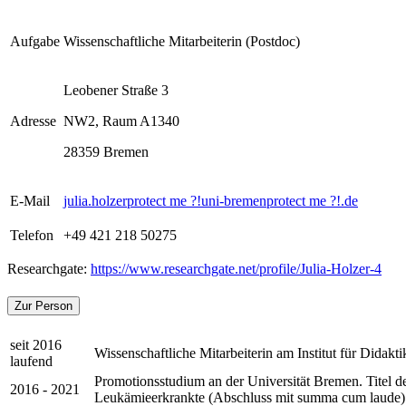
Aufgabe
Wissenschaftliche Mitarbeiterin (Postdoc)
Leobener Straße 3
Adresse
NW2, Raum A1340
28359 Bremen
E-Mail
julia.holzer
protect me ?!
uni-bremen
protect me ?!
.de
Telefon
+49 421 218 50275
Researchgate:
https://www.researchgate.net/profile/Julia-Holzer-4
Zur Person
seit 2016
Wissenschaftliche Mitarbeiterin am Institut für Didak
laufend
Promotionsstudium an der Universität Bremen. Titel de
2016 - 2021
Leukämieerkrankte (Abschluss mit summa cum laude)