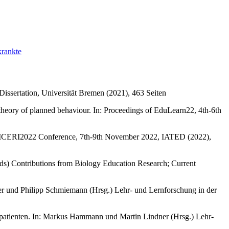
krankte
Dissertation, Universität Bremen (2021), 463 Seiten
he theory of planned behaviour. In: Proceedings of EduLearn22, 4th-6th
f the ICERI2022 Conference, 7th-9th November 2022, IATED (2022),
eds) Contributions from Biology Education Research; Current
ller und Philipp Schmiemann (Hrsg.) Lehr- und Lernforschung in der
iepatienten. In: Markus Hammann und Martin Lindner (Hrsg.) Lehr-