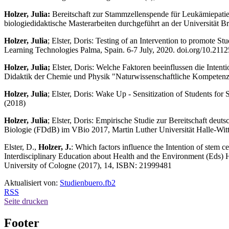
Holzer, Julia:
Bereitschaft zur Stammzellenspende für Leukämiepatien
biologiedidaktische Masterarbeiten durchgeführt an der Universität 
Holzer, Julia
; Elster, Doris: Testing of an Intervention to promot
Learning Technologies Palma, Spain. 6-7 July, 2020. doi.org/10.211
Holzer, Julia;
Elster, Doris: Welche Faktoren beeinflussen die Intent
Didaktik der Chemie und Physik "Naturwissenschaftliche Kompetenze
Holzer, Julia
; Elster, Doris: Wake Up - Sensitization of Students fo
(2018)
Holzer, Julia
; Elster, Doris: Empirische Studie zur Bereitschaft deu
Biologie (FDdB) im VBio 2017, Martin Luther Universität Halle-Witte
Elster, D.,
Holzer, J.
: Which factors influence the Intention of stem 
Interdisciplinary Education about Health and the Environment (Eds)
University of Cologne (2017), 14, ISBN: 21999481
Aktualisiert von:
Studienbuero.fb2
RSS
Seite drucken
Footer