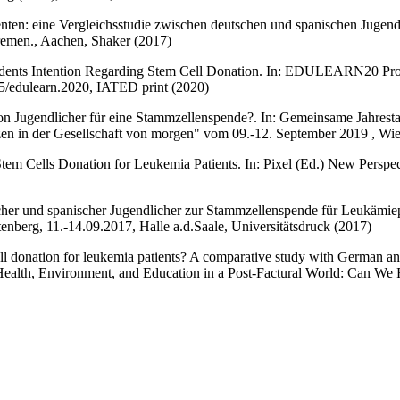
ten: eine Vergleichsstudie zwischen deutschen und spanischen Jugendl
Bremen., Aachen, Shaker (2017)
e Students Intention Regarding Stem Cell Donation. In: EDULEARN20 Pr
25/edulearn.2020, IATED print (2020)
ion Jugendlicher für eine Stammzellenspende?. In: Gemeinsame Jahresta
n in der Gesellschaft von morgen" vom 09.-12. September 2019 , Wien
r Stem Cells Donation for Leukemia Patients. In: Pixel (Ed.) New Persp
tscher und spanischer Jugendlicher zur Stammzellenspende für Leukämiep
nberg, 11.-14.09.2017, Halle a.d.Saale, Universitätsdruck (2017)
cell donation for leukemia patients? A comparative study with German an
 Health, Environment, and Education in a Post-Factural World: Can W