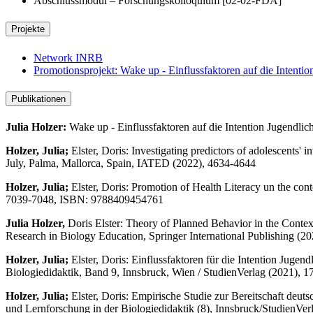
Abschlussmodul – Forschungskolloquium [02-02-FDA]
Projekte
Network INRB
Promotionsprojekt: Wake up - Einflussfaktoren auf die Intenti
Publikationen
Julia Holzer:
Wake up - Einflussfaktoren auf die Intention Jugendlic
Holzer, Julia;
Elster, Doris: Investigating predictors of adolescents' 
July, Palma, Mallorca, Spain, IATED (2022), 4634-4644
Holzer, Julia;
Elster, Doris: Promotion of Health Literacy un the co
7039-7048, ISBN: 9788409454761
Julia Holzer,
Doris Elster: Theory of Planned Behavior in the Conte
Research in Biology Education, Springer International Publishing 
Holzer, Julia;
Elster, Doris: Einflussfaktoren für die Intention Jug
Biologiedidaktik, Band 9, Innsbruck, Wien / StudienVerlag (2021),
Holzer, Julia;
Elster, Doris: Empirische Studie zur Bereitschaft de
und Lernforschung in der Biologiedidaktik (8), Innsbruck/StudienV