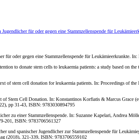
on Jugendlicher für oder gegen eine Stammzellenspende für Leukämieer
her für oder gegen eine Stammzellenspende für Leukämieerkrankte. In: 
intention to donate stem cells to leukaemia patients: a study based on t
ntext of stem cell donation for leukaemia patients. In: Proceedings o
xt of Stem Cell Donation. In: Konstantinos Korfiatis & Marcus Grace (
(2022), pp 31-43, ISBN: 9783030894795
endlicher zu einer Stammzellenspende. In: Suzanne Kapelari, Andrea Mö
 179-201, ISBN: 9783706561327
utscher und spanischer Jugendlicher zur Stammzellenspende für Leukäm
erlag (2018), 321-339, ISBN: 9783706559102