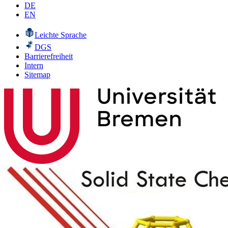
DE
EN
Leichte Sprache
DGS
Barrierefreiheit
Intern
Sitemap