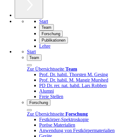
Start
Team
Forschung
Publikationen
Lehre
Start
Team
Zur Übersichtsseite
Team
Prof. Dr. habil. Thorsten M. Gesing
Prof. Dr. habil. M. Mangir Murshed
PD Dr. rer. nat. habil. Lars Robben
Alumni
Freie Stellen
Forschung
Zur Übersichtsseite
Forschung
Festkörper-Spektroskopie
Poröse Materialien
Anwendung von Festkörpermaterialien
Geräte