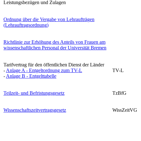
Leistungsbezügen und Zulagen
Ordnung über die Vergabe von Lehraufträgen
(Lehrauftragsordnung)
Richtlinie zur Erhöhung des Anteils von Frauen am
wissenschaftlichen Personal der Universität Bremen
Tarifvertrag für den öffentlichen Dienst der Länder
-
Anlage A - Entgeltordnung zum TV-L
TV-L
-
Anlage B - Entgelttabelle
Teilzeit- und Befristungsgesetz
TzBfG
Wissenschaftszeitvertragsgesetz
WissZeitVG