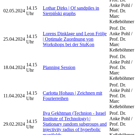
Anke Pohl /
14.15
Lothar Dirks | Of sandpiles in
02.05.2024
Prof. Dr.
Uhr
Sierpiński graphs
Marc
Keßeböhmer
Prof. Dr.
Lorens Dinklage und Leon Frölje
Anke Pohl /
14.15
25.04.2024
| Optimale Zuordnung von
Prof. Dr.
Uhr
Workshops bei der StuKon
Marc
Keßeböhmer
Prof. Dr.
Anke Pohl /
14.15
18.04.2024
Planning Session
Prof. Dr.
Uhr
Marc
Keßeböhmer
Prof. Dr.
Anke Pohl /
14.15
Carlotta Hohaus | Zeichnen mit
11.04.2024
Prof. Dr.
Uhr
Fourierreihen
Marc
Keßeböhmer
Ilya Gekhtman (Technion - Israel
Prof. Dr.
Institute of Technology) |
Anke Pohl /
14.15
29.02.2024
Stationary random subgroups and
Prof. Dr.
Uhr
injectivity radius of hyperbolic
Marc
manifolds
Keßeböhmer