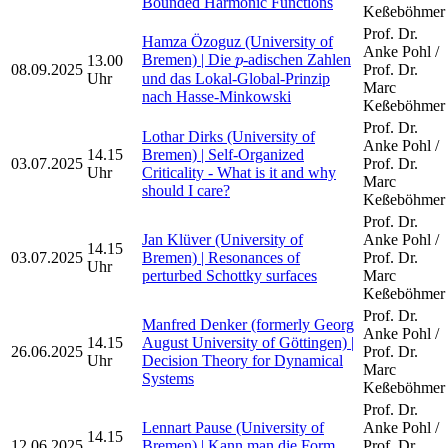
Bounded Harmonic Functions
Keßeböhmer
Prof. Dr.
Hamza Özoguz (University of
Anke Pohl /
p
Bremen) | Die
-adischen Zahlen
13.00
p
08.09.2025
Prof. Dr.
Uhr
und das Lokal-Global-Prinzip
Marc
nach Hasse-Minkowski
Keßeböhmer
Prof. Dr.
Lothar Dirks (University of
Anke Pohl /
14.15
Bremen) | Self-Organized
03.07.2025
Prof. Dr.
Uhr
Criticality - What is it and why
Marc
should I care?
Keßeböhmer
Prof. Dr.
Jan Klüver (University of
Anke Pohl /
14.15
03.07.2025
Bremen) | Resonances of
Prof. Dr.
Uhr
perturbed Schottky surfaces
Marc
Keßeböhmer
Prof. Dr.
Manfred Denker (formerly Georg
Anke Pohl /
14.15
August University of Göttingen) |
26.06.2025
Prof. Dr.
Uhr
Decision Theory for Dynamical
Marc
Systems
Keßeböhmer
Prof. Dr.
Lennart Pause (University of
Anke Pohl /
14.15
12.06.2025
Bremen) | Kann man die Form
Prof. Dr.