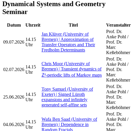
Dynamical Systems and Geometry
Seminar
Datum
Uhrzeit
Titel
Veranstalter
Prof. Dr.
Jan Klüver (University of
Anke Pohl /
14.15
Bremen) | Approximation of
09.07.2026
Prof. Dr.
Uhr
Transfer Operators and Their
Marc
Fredholm Determinants
Keßeböhmer
Prof. Dr.
Chris Moor (University of
Anke Pohl /
14.15
Bremen) | Transient dynamics of
02.07.2026
Prof. Dr.
Uhr
Marc
ℤᵈ-periodic lifts of Markov maps
Keßeböhmer
Prof. Dr.
Tony Samuel (University of
Anke Pohl /
14.15
Exeter) | Signed Lüroth
25.06.2026
Prof. Dr.
Uhr
expansions and infinitely
Marc
generated self-affine sets
Keßeböhmer
Prof. Dr.
Wafa Ben Saad (University of
Anke Pohl /
14.15
04.06.2026
Bremen) | Dependence in
Prof. Dr.
Uhr
Random Fractals
Marc