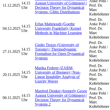
Anke Pohl /
14.15
August University of Göttingen) |
11.12.2025
Prof. Dr.
Uhr
Decision Theory for Dynamical
Marc
Systems: Gibbs Distributions
Keßeböhmer
Prof. Dr.
Erfan Mahmoudi (Goethe
Anke Pohl /
14.15
04.12.2025
University Frankfurt) | Kernel
Prof. Dr.
Uhr
Methods in Machine Learning
Marc
Keßeböhmer
Prof. Dr.
Giulio Tiozzo (University of
Anke Pohl /
14.15
Toronto) | Thermodynamic
27.11.2025
Prof. Dr.
Uhr
Formalism for Open Dynamical
Marc
Systems
Keßeböhmer
Prof. Dr.
Marika Federer (ZARM,
Anke Pohl /
14.15
University of Bremen) | Non-
20.11.2025
Prof. Dr.
Uhr
Linear Instability Analysis of
Marc
Gravity Waves
Keßeböhmer
Prof. Dr.
Manfred Denker (formerly Georg
Anke Pohl /
14.15
August University of Göttingen) |
06.11.2025
Prof. Dr.
Uhr
Decision Theory for Dynamical
Marc
Systems 2
Keßeböhmer