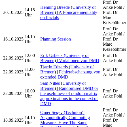
Prof. Dr.
Henning Breede (University of
Anke Pohl /
14.15
30.10.2025
Bremen) | A Poincare inequality
Prof. Dr.
Uhr
on fractals
Marc
Keßeböhmer
Prof. Dr.
Anke Pohl /
14.15
16.10.2025
Planning Session
Prof. Dr.
Uhr
Marc
Keßeböhmer
12.00
Erik Usbeck (University of
Prof. Dr.
22.09.2025
Uhr
Bremen) | Variationen von DMD
Anke Pohl
Tjardo Edzards (University of
11.00
Prof. Dr.
22.09.2025
Bremen) | Fehlerabschätzung von
Uhr
Anke Pohl
extended DMD
Sam Nilles (University of
Bremen) | Randomised DMD or
10.00
Prof. Dr.
22.09.2025
the usefulness of random matrix
Uhr
Anke Pohl
approximations in the context of
DMD
Prof. Dr.
Omer Segev (Technion) |
Anke Pohl /
14.15
Asymptotically Commuting
18.09.2025
Prof. Dr.
Uhr
Measures Have The Same
Marc