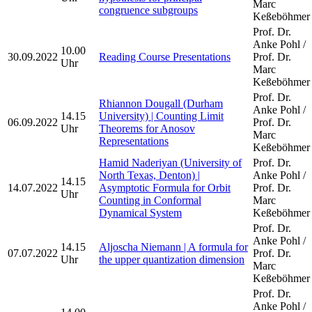
Marc
congruence subgroups
Keßeböhmer
Prof. Dr.
Anke Pohl /
10.00
30.09.2022
Reading Course Presentations
Prof. Dr.
Uhr
Marc
Keßeböhmer
Prof. Dr.
Rhiannon Dougall (Durham
Anke Pohl /
14.15
University) | Counting Limit
06.09.2022
Prof. Dr.
Uhr
Theorems for Anosov
Marc
Representations
Keßeböhmer
Hamid Naderiyan (University of
Prof. Dr.
North Texas, Denton) |
Anke Pohl /
14.15
14.07.2022
Asymptotic Formula for Orbit
Prof. Dr.
Uhr
Counting in Conformal
Marc
Dynamical System
Keßeböhmer
Prof. Dr.
Anke Pohl /
14.15
Aljoscha Niemann | A formula for
07.07.2022
Prof. Dr.
Uhr
the upper quantization dimension
Marc
Keßeböhmer
Prof. Dr.
Anke Pohl /