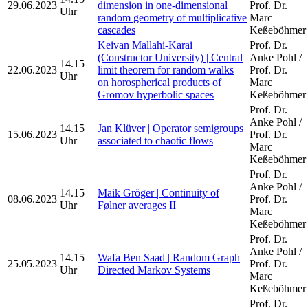
29.06.2023
dimension in one-dimensional
Prof. Dr.
Uhr
random geometry of multiplicative
Marc
cascades
Keßeböhmer
Keivan Mallahi-Karai
Prof. Dr.
(Constructor University) | Central
Anke Pohl /
14.15
22.06.2023
limit theorem for random walks
Prof. Dr.
Uhr
on horospherical products of
Marc
Gromov hyperbolic spaces
Keßeböhmer
Prof. Dr.
Anke Pohl /
14.15
Jan Klüver | Operator semigroups
15.06.2023
Prof. Dr.
Uhr
associated to chaotic flows
Marc
Keßeböhmer
Prof. Dr.
Anke Pohl /
14.15
Maik Gröger | Continuity of
08.06.2023
Prof. Dr.
Uhr
Følner averages II
Marc
Keßeböhmer
Prof. Dr.
Anke Pohl /
14.15
Wafa Ben Saad | Random Graph
25.05.2023
Prof. Dr.
Uhr
Directed Markov Systems
Marc
Keßeböhmer
Prof. Dr.