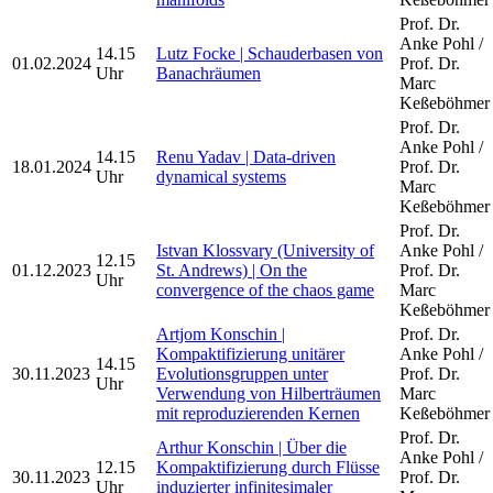
Prof. Dr.
Anke Pohl /
14.15
Lutz Focke | Schauderbasen von
01.02.2024
Prof. Dr.
Uhr
Banachräumen
Marc
Keßeböhmer
Prof. Dr.
Anke Pohl /
14.15
Renu Yadav | Data-driven
18.01.2024
Prof. Dr.
Uhr
dynamical systems
Marc
Keßeböhmer
Prof. Dr.
Istvan Klossvary (University of
Anke Pohl /
12.15
01.12.2023
St. Andrews) | On the
Prof. Dr.
Uhr
convergence of the chaos game
Marc
Keßeböhmer
Artjom Konschin |
Prof. Dr.
Kompaktifizierung unitärer
Anke Pohl /
14.15
30.11.2023
Evolutionsgruppen unter
Prof. Dr.
Uhr
Verwendung von Hilberträumen
Marc
mit reproduzierenden Kernen
Keßeböhmer
Prof. Dr.
Arthur Konschin | Über die
Anke Pohl /
12.15
Kompaktifizierung durch Flüsse
30.11.2023
Prof. Dr.
Uhr
induzierter infinitesimaler