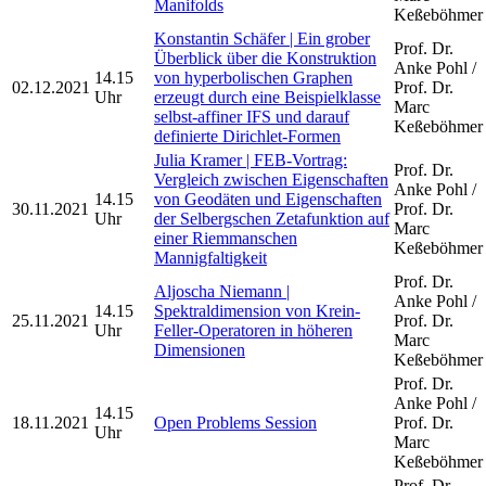
Manifolds
Keßeböhmer
Konstantin Schäfer | Ein grober
Prof. Dr.
Überblick über die Konstruktion
Anke Pohl /
14.15
von hyperbolischen Graphen
02.12.2021
Prof. Dr.
Uhr
erzeugt durch eine Beispielklasse
Marc
selbst-affiner IFS und darauf
Keßeböhmer
definierte Dirichlet-Formen
Julia Kramer | FEB-Vortrag:
Prof. Dr.
Vergleich zwischen Eigenschaften
Anke Pohl /
14.15
von Geodäten und Eigenschaften
30.11.2021
Prof. Dr.
Uhr
der Selbergschen Zetafunktion auf
Marc
einer Riemmanschen
Keßeböhmer
Mannigfaltigkeit
Prof. Dr.
Aljoscha Niemann |
Anke Pohl /
14.15
Spektraldimension von Krein-
25.11.2021
Prof. Dr.
Uhr
Feller-Operatoren in höheren
Marc
Dimensionen
Keßeböhmer
Prof. Dr.
Anke Pohl /
14.15
18.11.2021
Open Problems Session
Prof. Dr.
Uhr
Marc
Keßeböhmer
Prof. Dr.