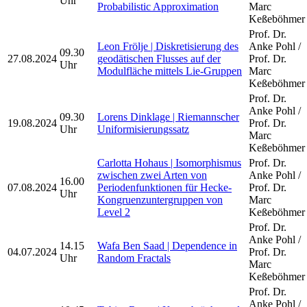
Uhr
Probabilistic Approximation
Marc
Keßeböhmer
Prof. Dr.
Leon Frölje | Diskretisierung des
Anke Pohl /
09.30
27.08.2024
geodätischen Flusses auf der
Prof. Dr.
Uhr
Modulfläche mittels Lie-Gruppen
Marc
Keßeböhmer
Prof. Dr.
Anke Pohl /
09.30
Lorens Dinklage | Riemannscher
19.08.2024
Prof. Dr.
Uhr
Uniformisierungssatz
Marc
Keßeböhmer
Carlotta Hohaus | Isomorphismus
Prof. Dr.
zwischen zwei Arten von
Anke Pohl /
16.00
07.08.2024
Periodenfunktionen für Hecke-
Prof. Dr.
Uhr
Kongruenzuntergruppen von
Marc
Level 2
Keßeböhmer
Prof. Dr.
Anke Pohl /
14.15
Wafa Ben Saad | Dependence in
04.07.2024
Prof. Dr.
Uhr
Random Fractals
Marc
Keßeböhmer
Prof. Dr.
Anke Pohl /