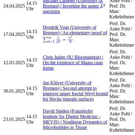
Michael Lameter (University of
Anke Pohl /
14.15
L
q
24.04.2025
Bremen) | Inverting the upper
Prof. Dr.
q
L
Uhr
spectrum
Marc
Keßeböhmer
Prof. Dr.
Hendrik Vogt (University of
Anke Pohl /
14.15
Bremen) | An elementary proof of
17.04.2025
Prof. Dr.
∑
n
=
1
∞
1
n
2
=
π
2
6
Uhr
2
∞
1
π
=
∑
Marc
=
1
6
2
n
n
Keßeböhmer
Prof. Dr.
Chris Judge (IU Bloomington) |
Anke Pohl /
14.15
12.03.2025
On the existence of Maass cusp
Prof. Dr.
Uhr
forms
Marc
Keßeböhmer
Prof. Dr.
Jan Klüver (University of
Anke Pohl /
14.15
Bremen) | Second attempt to
30.01.2025
Prof. Dr.
Uhr
improve upper fractal Weyl bound
Marc
for Hecke triangle surfaces
Keßeböhmer
Prof. Dr.
David Sinden (Fraunhofer
Anke Pohl /
14.15
Institute for Digital Medicine -
23.01.2025
Prof. Dr.
Uhr
MEVIS) | Nonlinear Dynamics of
Marc
Microbubbles in Tissue
Keßeböhmer