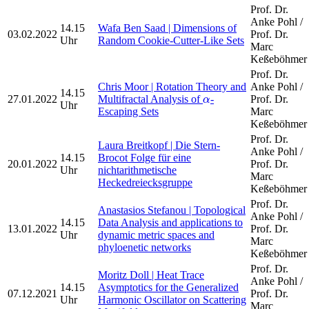
Prof. Dr.
Anke Pohl /
14.15
Wafa Ben Saad | Dimensions of
03.02.2022
Prof. Dr.
Uhr
Random Cookie-Cutter-Like Sets
Marc
Keßeböhmer
Prof. Dr.
Chris Moor | Rotation Theory and
Anke Pohl /
14.15
α
27.01.2022
Multifractal Analysis of
-
Prof. Dr.
α
Uhr
Escaping Sets
Marc
Keßeböhmer
Prof. Dr.
Laura Breitkopf | Die Stern-
Anke Pohl /
14.15
Brocot Folge für eine
20.01.2022
Prof. Dr.
Uhr
nichtarithmetische
Marc
Heckedreiecksgruppe
Keßeböhmer
Prof. Dr.
Anastasios Stefanou | Topological
Anke Pohl /
14.15
Data Analysis and applications to
13.01.2022
Prof. Dr.
Uhr
dynamic metric spaces and
Marc
phyloenetic networks
Keßeböhmer
Prof. Dr.
Moritz Doll | Heat Trace
Anke Pohl /
14.15
Asymptotics for the Generalized
07.12.2021
Prof. Dr.
Uhr
Harmonic Oscillator on Scattering
Marc