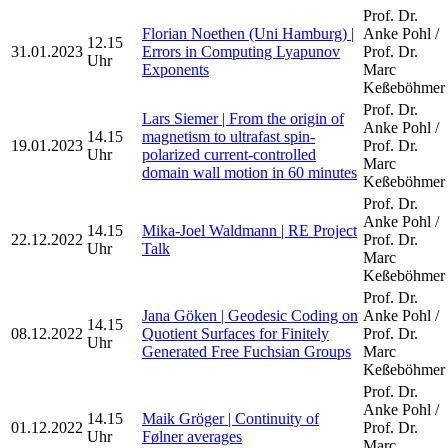
Prof. Dr.
Florian Noethen (Uni Hamburg) |
Anke Pohl /
12.15
31.01.2023
Errors in Computing Lyapunov
Prof. Dr.
Uhr
Exponents
Marc
Keßeböhmer
Prof. Dr.
Lars Siemer | From the origin of
Anke Pohl /
14.15
magnetism to ultrafast spin-
19.01.2023
Prof. Dr.
Uhr
polarized current-controlled
Marc
domain wall motion in 60 minutes
Keßeböhmer
Prof. Dr.
Anke Pohl /
14.15
Mika-Joel Waldmann | RE Project
22.12.2022
Prof. Dr.
Uhr
Talk
Marc
Keßeböhmer
Prof. Dr.
Jana Göken | Geodesic Coding on
Anke Pohl /
14.15
08.12.2022
Quotient Surfaces for Finitely
Prof. Dr.
Uhr
Generated Free Fuchsian Groups
Marc
Keßeböhmer
Prof. Dr.
Anke Pohl /
14.15
Maik Gröger | Continuity of
01.12.2022
Prof. Dr.
Uhr
Følner averages
Marc