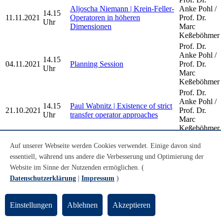
Aljoscha Niemann | Krein-Feller-
Anke Pohl /
14.15
11.11.2021
Operatoren in höheren
Prof. Dr.
Uhr
Dimensionen
Marc
Keßeböhmer
Prof. Dr.
Anke Pohl /
14.15
04.11.2021
Planning Session
Prof. Dr.
Uhr
Marc
Keßeböhmer
Prof. Dr.
Anke Pohl /
14.15
Paul Wabnitz | Existence of strict
21.10.2021
Prof. Dr.
Uhr
transfer operator approaches
Marc
Keßeböhmer
Prof. Dr.
Jana Göken | Vorstellung der
Auf unserer Webseite werden Cookies verwendet. Einige davon sind
Anke Pohl /
10.00
Bachelorarbeit: Apollonische
08.10.2021
Prof. Dr.
essentiell, während uns andere die Verbesserung und Optimierung der
Uhr
Kreispackungen in euklidischer
Marc
Website im Sinne der Nutzenden ermöglichen. (
und nicht-euklidischer Geometrie
Keßeböhmer
Datenschutzerklärung
|
Impressum
)
Older Dynamical Systems and Geometry
Einstellungen
Ablehnen
Akzeptieren
Seminar Talks