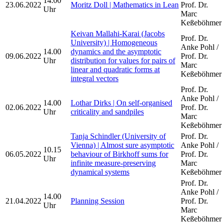
14.00
23.06.2022
Moritz Doll | Mathematics in Lean
Prof. Dr.
Uhr
Marc
Keßeböhmer
Keivan Mallahi-Karai (Jacobs
Prof. Dr.
University) | Homogeneous
Anke Pohl /
14.00
dynamics and the asymptotic
09.06.2022
Prof. Dr.
Uhr
distribution for values for pairs of
Marc
linear and quadratic forms at
Keßeböhmer
integral vectors
Prof. Dr.
Anke Pohl /
14.00
Lothar Dirks | On self-organised
02.06.2022
Prof. Dr.
Uhr
criticality and sandpiles
Marc
Keßeböhmer
Tanja Schindler (University of
Prof. Dr.
Vienna) | Almost sure asymptotic
Anke Pohl /
10.15
06.05.2022
behaviour of Birkhoff sums for
Prof. Dr.
Uhr
infinite measure-preserving
Marc
dynamical systems
Keßeböhmer
Prof. Dr.
Anke Pohl /
14.00
21.04.2022
Planning Session
Prof. Dr.
Uhr
Marc
Keßeböhmer