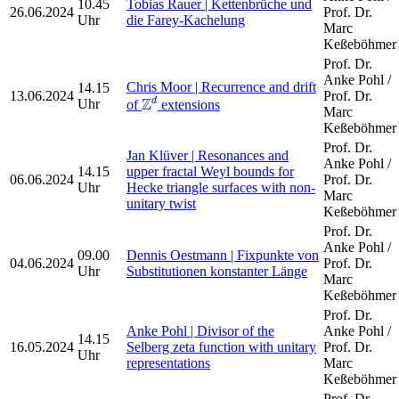
10.45
Tobias Rauer | Kettenbrüche und
26.06.2024
Prof. Dr.
Uhr
die Farey-Kachelung
Marc
Keßeböhmer
Prof. Dr.
Anke Pohl /
Chris Moor | Recurrence and drift
14.15
Z
d
13.06.2024
Prof. Dr.
Z
d
Uhr
of
extensions
Marc
Keßeböhmer
Prof. Dr.
Jan Klüver | Resonances and
Anke Pohl /
14.15
upper fractal Weyl bounds for
06.06.2024
Prof. Dr.
Uhr
Hecke triangle surfaces with non-
Marc
unitary twist
Keßeböhmer
Prof. Dr.
Anke Pohl /
09.00
Dennis Oestmann | Fixpunkte von
04.06.2024
Prof. Dr.
Uhr
Substitutionen konstanter Länge
Marc
Keßeböhmer
Prof. Dr.
Anke Pohl | Divisor of the
Anke Pohl /
14.15
16.05.2024
Selberg zeta function with unitary
Prof. Dr.
Uhr
representations
Marc
Keßeböhmer
Prof. Dr.