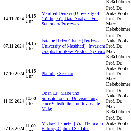
Keßeböhmer
Prof. Dr.
Manfred Denker (University of
Anke Pohl /
14.15
14.11.2024
Göttingen) | Data Analysis For
Prof. Dr.
Uhr
Stationary Processes
Marc
Keßeböhmer
Prof. Dr.
Fateme Helen Ghane (Ferdowsi
Anke Pohl /
14.15
07.11.2024
University of Mashhad) | Invariant
Prof. Dr.
Uhr
Graphs for Skew Product Systems
Marc
Keßeböhmer
Prof. Dr.
Anke Pohl /
14.15
17.10.2024
Planning Session
Prof. Dr.
Uhr
Marc
Keßeböhmer
Prof. Dr.
Okan Er | Maße und
Anke Pohl /
10.00
Substitutionen - Untersuchung
11.09.2024
Prof. Dr.
Uhr
einer Substitution auf invariante
Marc
Maße
Keßeböhmer
Prof. Dr.
Michael Lameter | Von Neumann
Anke Pohl /
11.00
27.08.2024
Entropy-Optimal Scalable
Prof. Dr.