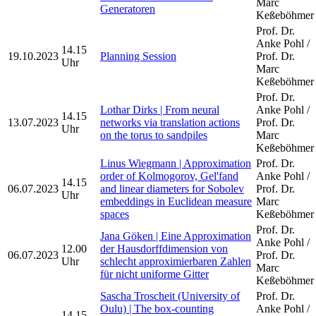
Marc
Generatoren
Keßeböhmer
Prof. Dr.
Anke Pohl /
14.15
19.10.2023
Planning Session
Prof. Dr.
Uhr
Marc
Keßeböhmer
Prof. Dr.
Lothar Dirks | From neural
Anke Pohl /
14.15
13.07.2023
networks via translation actions
Prof. Dr.
Uhr
on the torus to sandpiles
Marc
Keßeböhmer
Linus Wiegmann | Approximation
Prof. Dr.
order of Kolmogorov, Gel'fand
Anke Pohl /
14.15
06.07.2023
and linear diameters for Sobolev
Prof. Dr.
Uhr
embeddings in Euclidean measure
Marc
spaces
Keßeböhmer
Prof. Dr.
Jana Göken | Eine Approximation
Anke Pohl /
12.00
der Hausdorffdimension von
06.07.2023
Prof. Dr.
Uhr
schlecht approximierbaren Zahlen
Marc
für nicht uniforme Gitter
Keßeböhmer
Sascha Troscheit (University of
Prof. Dr.
Oulu) | The box-counting
Anke Pohl /
14.15