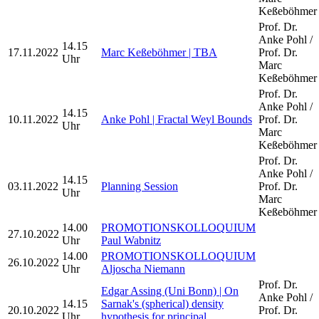
Keßeböhmer
Prof. Dr.
Anke Pohl /
14.15
17.11.2022
Marc Keßeböhmer | TBA
Prof. Dr.
Uhr
Marc
Keßeböhmer
Prof. Dr.
Anke Pohl /
14.15
10.11.2022
Anke Pohl | Fractal Weyl Bounds
Prof. Dr.
Uhr
Marc
Keßeböhmer
Prof. Dr.
Anke Pohl /
14.15
03.11.2022
Planning Session
Prof. Dr.
Uhr
Marc
Keßeböhmer
14.00
PROMOTIONSKOLLOQUIUM
27.10.2022
Uhr
Paul Wabnitz
14.00
PROMOTIONSKOLLOQUIUM
26.10.2022
Uhr
Aljoscha Niemann
Prof. Dr.
Edgar Assing (Uni Bonn) | On
Anke Pohl /
14.15
Sarnak's (spherical) density
20.10.2022
Prof. Dr.
Uhr
hypothesis for principal