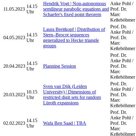
Hendrik Vogt | Non-autonomous
Anke Pohl /
14.15
11.05.2023
semilinear parabolic equations and
Prof. Dr.
Uhr
Schaefer's fixed point theorem
Marc
Keßeböhmer
Prof. Dr.
Laura Breitkopf | Distribution of
Anke Pohl /
14.15
Stern–Brocot sequences
04.05.2023
Prof. Dr.
Uhr
generalized to Hecke triangle
Marc
groups
Keßeböhmer
Prof. Dr.
Anke Pohl /
14.15
20.04.2023
Planning Session
Prof. Dr.
Uhr
Marc
Keßeböhmer
Prof. Dr.
Sven van Dijk (Leiden
Anke Pohl /
10.15
University) | Dimensions of
20.03.2023
Prof. Dr.
Uhr
restricted digit sets for random
Marc
Lüroth expansions
Keßeböhmer
Prof. Dr.
Anke Pohl /
14.15
02.02.2023
Wafa Ben Saad | TBA
Prof. Dr.
Uhr
Marc
Keßeböhmer