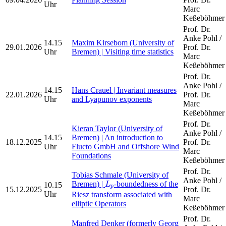
Uhr
Marc
Keßeböhmer
Prof. Dr.
Anke Pohl /
14.15
Maxim Kirsebom (University of
29.01.2026
Prof. Dr.
Uhr
Bremen) | Visiting time statistics
Marc
Keßeböhmer
Prof. Dr.
Anke Pohl /
14.15
Hans Crauel | Invariant measures
22.01.2026
Prof. Dr.
Uhr
and Lyapunov exponents
Marc
Keßeböhmer
Prof. Dr.
Kieran Taylor (University of
Anke Pohl /
14.15
Bremen) | An introduction to
18.12.2025
Prof. Dr.
Uhr
Flucto GmbH and Offshore Wind
Marc
Foundations
Keßeböhmer
Prof. Dr.
Tobias Schmale (University of
L
p
Anke Pohl /
Bremen) |
-boundedness of the
10.15
L
p
15.12.2025
Prof. Dr.
Uhr
Riesz transform associated with
Marc
elliptic Operators
Keßeböhmer
Prof. Dr.
Manfred Denker (formerly Georg