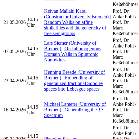
Keßeböhmer
Keivan Mallahi Karai
Prof. Dr.
(Constructor University Bremen) |
Anke Pohl /
14.15
21.05.2026
Random Walks on affine
Prof. Dr.
Uhr
similarities and the genericity of
Marc
free semigroups
Keßeböhmer
Prof. Dr.
Lars Siemer (University of
Anke Pohl /
14.15
Bremen) | On Inhomogenous
07.05.2026
Prof. Dr.
Uhr
Domain Walls in Spintronic
Marc
Nanowires
Keßeböhmer
Prof. Dr.
Henning Breede (University of
Anke Pohl /
14.15
Bremen) | Embedding of
23.04.2026
Prof. Dr.
Uhr
generalized fractional Sobolev
Marc
spaces into Lebesgue spaces
Keßeböhmer
Prof. Dr.
Michael Lameter (University of
Anke Pohl /
14.15
L
q
16.04.2026
Bremen) | Generalizing the
Prof. Dr.
q
L
Uhr
Spectrum
Marc
Keßeböhmer
Prof. Dr.
Anke Pohl /
14.15
09.04.2026
Planning Session
Prof. Dr.