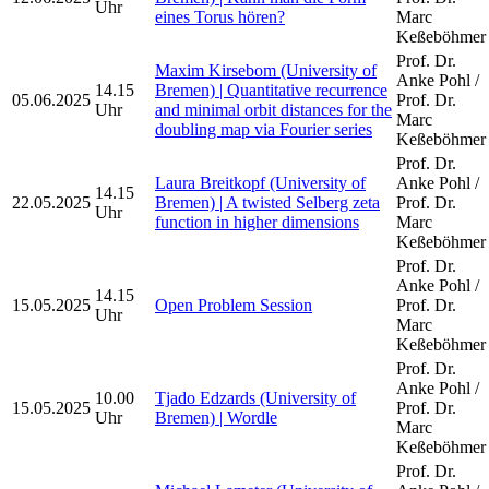
Uhr
eines Torus hören?
Marc
Keßeböhmer
Prof. Dr.
Maxim Kirsebom (University of
Anke Pohl /
14.15
Bremen) | Quantitative recurrence
05.06.2025
Prof. Dr.
Uhr
and minimal orbit distances for the
Marc
doubling map via Fourier series
Keßeböhmer
Prof. Dr.
Laura Breitkopf (University of
Anke Pohl /
14.15
22.05.2025
Bremen) | A twisted Selberg zeta
Prof. Dr.
Uhr
function in higher dimensions
Marc
Keßeböhmer
Prof. Dr.
Anke Pohl /
14.15
15.05.2025
Open Problem Session
Prof. Dr.
Uhr
Marc
Keßeböhmer
Prof. Dr.
Anke Pohl /
10.00
Tjado Edzards (University of
15.05.2025
Prof. Dr.
Uhr
Bremen) | Wordle
Marc
Keßeböhmer
Prof. Dr.