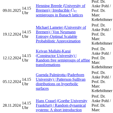
Prof. Dr.
Henning Breede (University of
Anke Pohl /
C
0
14.15
Bremen) | Irreducible
-
09.01.2025
Prof. Dr.
C
0
Uhr
semigroups in Banach lattices
Marc
Keßeböhmer
Prof. Dr.
Michael Lameter (University of
Anke Pohl /
14.15
Bremen) | Von Neumann
19.12.2024
Prof. Dr.
Uhr
Entropy-Optimal Scalable
Marc
Probabilistic Approximation
Keßeböhmer
Prof. Dr.
Keivan Mallahi-Karai
Anke Pohl /
14.15
(Constructor University) |
12.12.2024
Prof. Dr.
Uhr
Random free semigroups of affine
Marc
transformations
Keßeböhmer
Prof. Dr.
Guenda Palmirotta (Paderborn
Anke Pohl /
14.15
University) | Patterson-Sullivan
05.12.2024
Prof. Dr.
Uhr
distributions on hyperbolic
Marc
surfaces
Keßeböhmer
Prof. Dr.
Hans Crauel (Goethe University
Anke Pohl /
14.15
28.11.2024
Frankfurt) | Random dynamical
Prof. Dr.
Uhr
systems: A short introduction
Marc