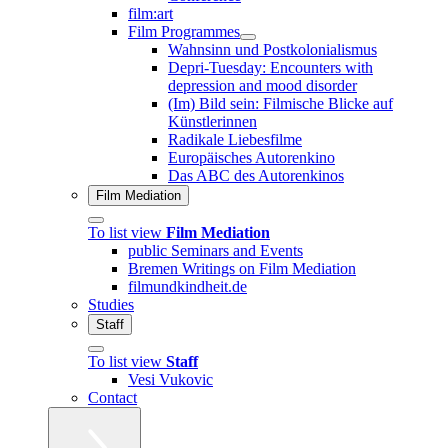
film:art
Film Programmes
Wahnsinn und Postkolonialismus
Depri-Tuesday: Encounters with
depression and mood disorder
(Im) Bild sein: Filmische Blicke auf
Künstlerinnen
Radikale Liebesfilme
Europäisches Autorenkino
Das ABC des Autorenkinos
Film Mediation
To list view
Film Mediation
public Seminars and Events
Bremen Writings on Film Mediation
filmundkindheit.de
Studies
Staff
To list view
Staff
Vesi Vukovic
Contact