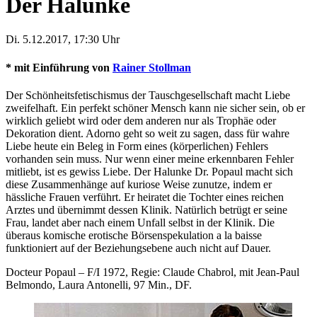
Der Halunke
Di. 5.12.2017, 17:30 Uhr
* mit Einführung von
Rainer Stollman
Der Schönheitsfetischismus der Tauschgesellschaft macht Liebe
zweifelhaft. Ein perfekt schöner Mensch kann nie sicher sein, ob er
wirklich geliebt wird oder dem anderen nur als Trophäe oder
Dekoration dient. Adorno geht so weit zu sagen, dass für wahre
Liebe heute ein Beleg in Form eines (körperlichen) Fehlers
vorhanden sein muss. Nur wenn einer meine erkennbaren Fehler
mitliebt, ist es gewiss Liebe. Der Halunke Dr. Popaul macht sich
diese Zusammenhänge auf kuriose Weise zunutze, indem er
hässliche Frauen verführt. Er heiratet die Tochter eines reichen
Arztes und übernimmt dessen Klinik. Natürlich betrügt er seine
Frau, landet aber nach einem Unfall selbst in der Klinik. Die
überaus komische erotische Börsenspekulation a la baisse
funktioniert auf der Beziehungsebene auch nicht auf Dauer.
Docteur Popaul – F/I 1972, Regie: Claude Chabrol, mit Jean-Paul
Belmondo, Laura Antonelli, 97 Min., DF.