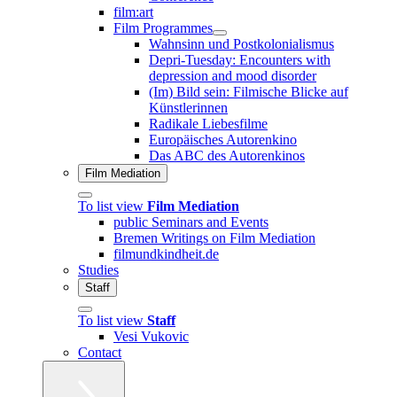
film:art
Film Programmes
Wahnsinn und Postkolonialismus
Depri-Tuesday: Encounters with
depression and mood disorder
(Im) Bild sein: Filmische Blicke auf
Künstlerinnen
Radikale Liebesfilme
Europäisches Autorenkino
Das ABC des Autorenkinos
Film Mediation
To list view
Film Mediation
public Seminars and Events
Bremen Writings on Film Mediation
filmundkindheit.de
Studies
Staff
To list view
Staff
Vesi Vukovic
Contact