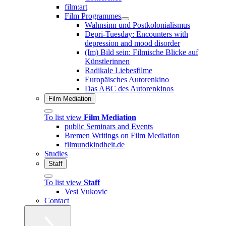
film:art
Film Programmes
Wahnsinn und Postkolonialismus
Depri-Tuesday: Encounters with
depression and mood disorder
(Im) Bild sein: Filmische Blicke auf
Künstlerinnen
Radikale Liebesfilme
Europäisches Autorenkino
Das ABC des Autorenkinos
Film Mediation
To list view
Film Mediation
public Seminars and Events
Bremen Writings on Film Mediation
filmundkindheit.de
Studies
Staff
To list view
Staff
Vesi Vukovic
Contact