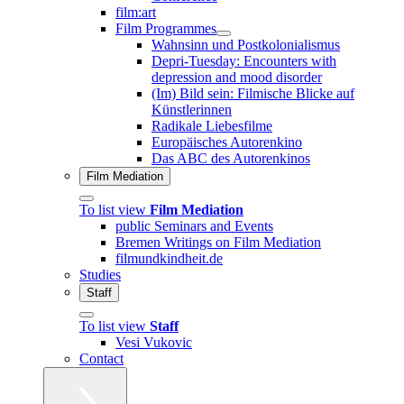
film:art
Film Programmes
Wahnsinn und Postkolonialismus
Depri-Tuesday: Encounters with
depression and mood disorder
(Im) Bild sein: Filmische Blicke auf
Künstlerinnen
Radikale Liebesfilme
Europäisches Autorenkino
Das ABC des Autorenkinos
Film Mediation
To list view
Film Mediation
public Seminars and Events
Bremen Writings on Film Mediation
filmundkindheit.de
Studies
Staff
To list view
Staff
Vesi Vukovic
Contact