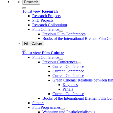
Research
To list view
Research
Research Projects
PhD Projects
Research Colloquium
Film Conference
Previous Film Conferences
Books of the International Bremen Film Co
Film Culture
To list view
Film Culture
Film Conference
Previous Conferences
Current Conference
Current Conference
Current Conference
Green Cinema: Relations between fil
Keynotes
Panels
Current Conference
Books of the International Bremen Film Co
film:art
Film Programmes
Wahnsinn und Postkolonialismus