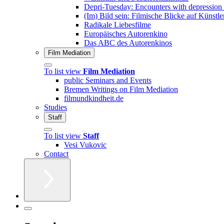
Depri-Tuesday: Encounters with depression
(Im) Bild sein: Filmische Blicke auf Künstle
Radikale Liebesfilme
Europäisches Autorenkino
Das ABC des Autorenkinos
Film Mediation
To list view
Film Mediation
public Seminars and Events
Bremen Writings on Film Mediation
filmundkindheit.de
Studies
Staff
To list view
Staff
Vesi Vukovic
Contact