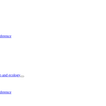
nference
m and ecology
nference