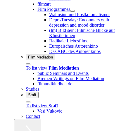
film:art
Film Programmes
Wahnsinn und Postkolonialismus
Depri-Tuesday: Encounters with
depression and mood disorder
(Im) Bild sein: Filmische Blicke auf
Künstlerinnen
Radikale Liebesfilme
Europäisches Autorenkino
Das ABC des Autorenkinos
Film Mediation
To list view
Film Mediation
public Seminars and Events
Bremen Writings on Film Mediation
filmundkindheit.de
Studies
Staff
To list view
Staff
Vesi Vukovic
Contact