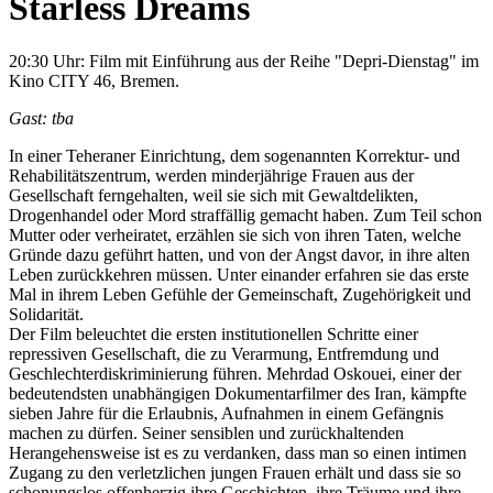
Starless Dreams
20:30 Uhr: Film mit Einführung aus der Reihe "Depri-Dienstag" im
Kino CITY 46, Bremen.
Gast: tba
In einer Teheraner Einrichtung, dem sogenannten Korrektur- und
Rehabilitätszentrum, werden minderjährige Frauen aus der
Gesellschaft ferngehalten, weil sie sich mit Gewaltdelikten,
Drogenhandel oder Mord straffällig gemacht haben. Zum Teil schon
Mutter oder verheiratet, erzählen sie sich von ihren Taten, welche
Gründe dazu geführt hatten, und von der Angst davor, in ihre alten
Leben zurückkehren müssen. Unter einander erfahren sie das erste
Mal in ihrem Leben Gefühle der Gemeinschaft, Zugehörigkeit und
Solidarität.
Der Film beleuchtet die ersten institutionellen Schritte einer
repressiven Gesellschaft, die zu Verarmung, Entfremdung und
Geschlechterdiskriminierung führen. Mehrdad Oskouei, einer der
bedeutendsten unabhängigen Dokumentarfilmer des Iran, kämpfte
sieben Jahre für die Erlaubnis, Aufnahmen in einem Gefängnis
machen zu dürfen. Seiner sensiblen und zurückhaltenden
Herangehensweise ist es zu verdanken, dass man so einen intimen
Zugang zu den verletzlichen jungen Frauen erhält und dass sie so
schonungslos offenherzig ihre Geschichten, ihre Träume und ihre