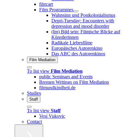
film:art
Film Programmes
Wahnsinn und Postkolonialismus
Depri-Tuesday: Encounters with
depression and mood disorder
(Im) Bild sein: Filmische Blicke auf
Künstlerinnen
Radikale Liebesfilme
Europäisches Autorenkino
Das ABC des Autorenkinos
Film Mediation
To list view
Film Mediation
public Seminars and Events
Bremen Writings on Film Mediation
filmundkindheit.de
Studies
Staff
To list view
Staff
Vesi Vukovic
Contact