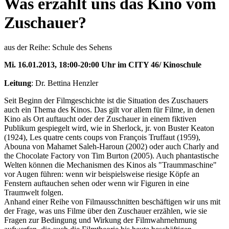
Was erzählt uns das Kino vom
Zuschauer?
aus der Reihe: Schule des Sehens
Mi. 16.01.2013, 18:00-20:00 Uhr im CITY 46/ Kinoschule
Leitung
: Dr. Bettina Henzler
Seit Beginn der Filmgeschichte ist die Situation des Zuschauers
auch ein Thema des Kinos. Das gilt vor allem für Filme, in denen
Kino als Ort auftaucht oder der Zuschauer in einem fiktiven
Publikum gespiegelt wird, wie in Sherlock, jr. von Buster Keaton
(1924), Les quatre cents coups von François Truffaut (1959),
Abouna von Mahamet Saleh-Haroun (2002) oder auch Charly and
the Chocolate Factory von Tim Burton (2005). Auch phantastische
Welten können die Mechanismen des Kinos als "Traummaschine"
vor Augen führen: wenn wir beispielsweise riesige Köpfe an
Fenstern auftauchen sehen oder wenn wir Figuren in eine
Traumwelt folgen.
Anhand einer Reihe von Filmausschnitten beschäftigen wir uns mit
der Frage, was uns Filme über den Zuschauer erzählen, wie sie
Fragen zur Bedingung und Wirkung der Filmwahrnehmung