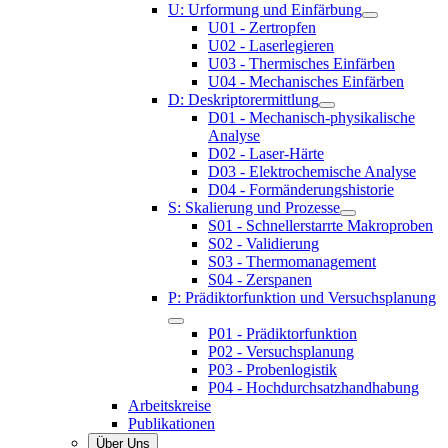
U: Urformung und Einfärbung
U01 - Zertropfen
U02 - Laserlegieren
U03 - Thermisches Einfärben
U04 - Mechanisches Einfärben
D: Deskriptorermittlung
D01 - Mechanisch-physikalische
Analyse
D02 - Laser-Härte
D03 - Elektrochemische Analyse
D04 - Formänderungshistorie
S: Skalierung und Prozesse
S01 - Schnellerstarrte Makroproben
S02 - Validierung
S03 - Thermomanagement
S04 - Zerspanen
P: Prädiktorfunktion und Versuchsplanung
P01 - Prädiktorfunktion
P02 - Versuchsplanung
P03 - Probenlogistik
P04 - Hochdurchsatzhandhabung
Arbeitskreise
Publikationen
Über Uns