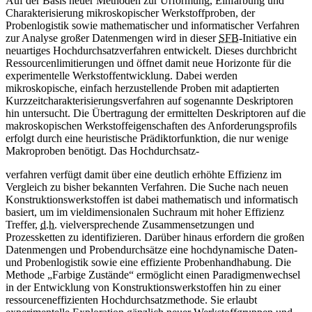
Auf der Basis neuer Methoden zur Urformung, Einfärbung und
Charakterisierung mikroskopischer Werkstoffproben, der
Probenlogistik sowie mathematischer und informatischer Verfahren
zur Analyse großer Datenmengen wird in dieser
SFB
-Initiative ein
neuartiges Hochdurchsatzverfahren entwickelt. Dieses durchbricht
Ressourcenlimitierungen und öffnet damit neue Horizonte für die
experimentelle Werkstoffentwicklung. Dabei werden
mikroskopische, einfach herzustellende Proben mit adaptierten
Kurzzeitcharakterisierungsverfahren auf sogenannte Deskriptoren
hin untersucht. Die Übertragung der ermittelten Deskriptoren auf die
makroskopischen Werkstoffeigenschaften des Anforderungsprofils
erfolgt durch eine heuristische Prädiktorfunktion, die nur wenige
Makroproben benötigt. Das Hochdurchsatz-
verfahren verfügt damit über eine deutlich erhöhte Effizienz im
Vergleich zu bisher bekannten Verfahren. Die Suche nach neuen
Konstruktionswerkstoffen ist dabei mathematisch und informatisch
basiert, um im vieldimensionalen Suchraum mit hoher Effizienz
Treffer,
d.h.
vielversprechende Zusammensetzungen und
Prozessketten zu identifizieren. Darüber hinaus erfordern die großen
Datenmengen und Probendurchsätze eine hochdynamische Daten-
und Probenlogistik sowie eine effiziente Probenhandhabung. Die
Methode „Farbige Zustände“ ermöglicht einen Paradigmenwechsel
in der Entwicklung von Konstruktionswerkstoffen hin zu einer
ressourceneffizienten Hochdurchsatzmethode. Sie erlaubt