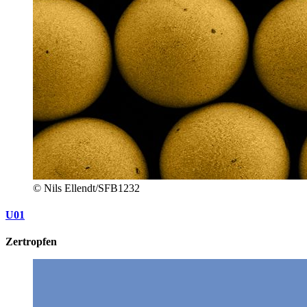
© Nils Ellendt/SFB1232
U01
Zertropfen