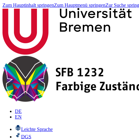
Zum Hauptinhalt springen
Zum Hauptmenü springen
Zur Suche sprin
DE
EN
Leichte Sprache
DGS