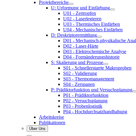
Projektbereiche
U: Urformung und Einfärbung
U01 - Zertropfen
U02 - Laserlegieren
U03 - Thermisches Einfärben
U04 - Mechanisches Einfärben
D: Deskriptorermittlung
D01 - Mechanisch-physikalische Ana
D02 - Laser-Härte
D03 - Elektrochemische Analyse
D04 - Formänderungshistorie
S: Skalierung und Prozesse
S01 - Schnellerstarrte Makroproben
S02 - Validierung
S03 - Thermomanagement
S04 - Zerspanen
P: Prädiktorfunktion und Versuchsplanung
P01 - Prädiktorfunktion
P02 - Versuchsplanung
P03 - Probenlogistik
P04 - Hochdurchsatzhandhabung
Arbeitskreise
Publikationen
Über Uns