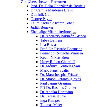
Zur Übersichtsseite
Personen
Prof. Dr. Delia González de Reufels
Dr. Camila Mardones Bravo
Dominik Gall
George Payne
Laura Andrea Alvarez Tobar
Judith Beneker
Ehemalige MitarbeiterInnen
Dr. Abelardo Baldizón Blanco
Tabea Behrens
Lea Bussas
Prof. Dr. Ricardo Borrmann
Fernando Remache Vinueza
Kevin-Niklas Breu
Harry Robert Churchill
Dr. Mónika Contreras Saiz
Mario Faust-Scalisi
Dr. Mara Josepha Fritzsche
Dr. Simon Gerards Iglesias
Paul-Jannis Grammel
PD Dr. Rasmus Greiner
Dr. Annika Hartmann
Dr. Teresa Huhle
Inga Kemper
Thomas Maier