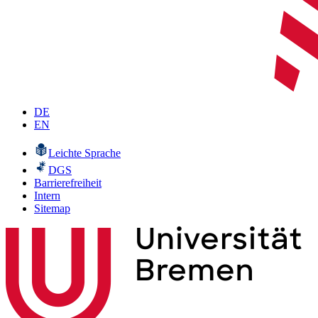
DE
EN
Leichte Sprache
DGS
Barrierefreiheit
Intern
Sitemap