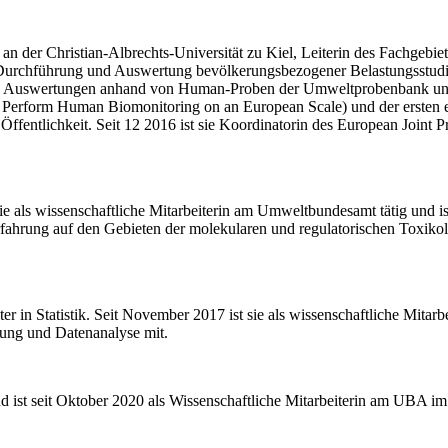
an der Christian-Albrechts-Universität zu Kiel, Leiterin des Fachge
urchführung und Auswertung bevölkerungsbezogener Belastungsstudie
d Auswertungen anhand von Human-Proben der Umweltprobenbank und
 Perform Human Biomonitoring on an European Scale) und der erst
er Öffentlichkeit. Seit 12 2016 ist sie Koordinatorin des European J
sie als wissenschaftliche Mitarbeiterin am Umweltbundesamt tätig und i
Erfahrung auf den Gebieten der molekularen und regulatorischen Toxik
er in Statistik. Seit November 2017 ist sie als wissenschaftliche Mita
tung und Datenanalyse mit.
 ist seit Oktober 2020 als Wissenschaftliche Mitarbeiterin am UBA im 