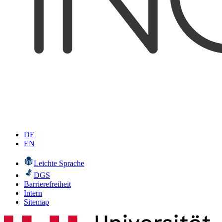
DE
EN
Leichte Sprache
DGS
Barrierefreiheit
Intern
Sitemap