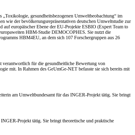
biets „Toxikologie, gesundheitsbezogenen Umweltbeobachtung“ im
n wie der bevölkerungsrepräsentativen deutschen Umweltstudie zur
 auf europäischer Ebene der EU-Projekte ESBIO (Expert Team to
en europaweiten HBM-Studie DEMOCOPHES. Sie nutzt die
oint Programms HBM4EU, an dem sich 107 Forschergruppen aus 26
st verantwortlich für die gesundheitliche Bewertung von
ologie mit. In Rahmen des GeUmGe-NET befasste sie sich bereits mit
rbeiterin am Umweltbundesamt für das INGER-Projekt tätig. Sie bringt
INGER-Projekt tätig. Sie bringt theoretische und praktische