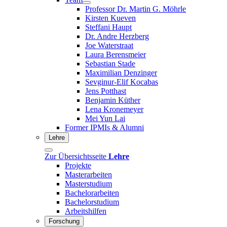
Professor Dr. Martin G. Möhrle
Kirsten Kueven
Steffani Haupt
Dr. Andre Herzberg
Joe Waterstraat
Laura Berensmeier
Sebastian Stade
Maximilian Denzinger
Sevginur-Elif Kocabas
Jens Potthast
Benjamin Küther
Lena Kronemeyer
Mei Yun Lai
Former IPMIs & Alumni
Lehre
Zur Übersichtsseite
Lehre
Projekte
Masterarbeiten
Masterstudium
Bachelorarbeiten
Bachelorstudium
Arbeitshilfen
Forschung