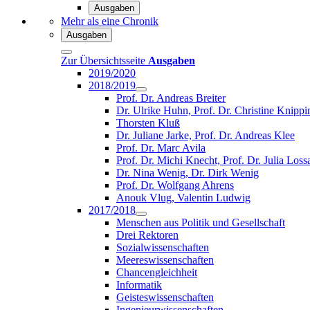
Ausgaben
Mehr als eine Chronik
Ausgaben
Zur Übersichtsseite
Ausgaben
2019/2020
2018/2019
Prof. Dr. Andreas Breiter
Dr. Ulrike Huhn, Prof. Dr. Christine Knippi
Thorsten Kluß
Dr. Juliane Jarke, Prof. Dr. Andreas Klee
Prof. Dr. Marc Avila
Prof. Dr. Michi Knecht, Prof. Dr. Julia Loss
Dr. Nina Wenig, Dr. Dirk Wenig
Prof. Dr. Wolfgang Ahrens
Anouk Vlug, Valentin Ludwig
2017/2018
Menschen aus Politik und Gesellschaft
Drei Rektoren
Sozialwissenschaften
Meereswissenschaften
Chancengleichheit
Informatik
Geisteswissenschaften
Ingenieurwissenschaften