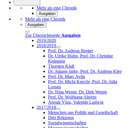
Mehr als eine Chronik
Ausgaben
Mehr als eine Chronik
Ausgaben
Zur Übersichtsseite
Ausgaben
2019/2020
2018/2019
Prof. Dr. Andreas Breiter
Dr. Ulrike Huhn, Prof. Dr. Christine
Knipping
Thorsten Kluß
Dr. Juliane Jarke, Prof. Dr. Andreas Klee
Prof. Dr. Marc Avila
Prof. Dr. Michi Knecht, Prof. Dr. Julia
Lossau
Dr. Nina Wenig, Dr. Dirk Wenig
Prof. Dr. Wolfgang Ahrens
Anouk Vlug, Valentin Ludwig
2017/2018
Menschen aus Politik und Gesellschaft
Drei Rektoren
Sozialwissenschaften
Meereswissenschaften