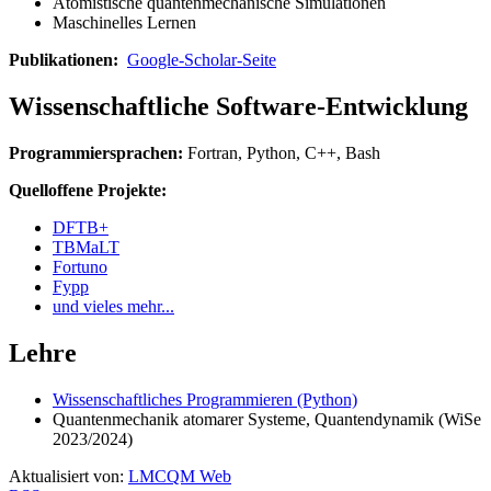
Atomistische quantenmechanische Simulationen
Maschinelles Lernen
Publikationen:
Google-Scholar-Seite
Wissenschaftliche Software-Entwicklung
Programmiersprachen:
Fortran, Python, C++, Bash
Quelloffene Projekte:
DFTB+
TBMaLT
Fortuno
Fypp
und vieles mehr...
Lehre
Wissenschaftliches Programmieren (Python)
Quantenmechanik atomarer Systeme, Quantendynamik (WiSe
2023/2024)
Aktualisiert von:
LMCQM Web