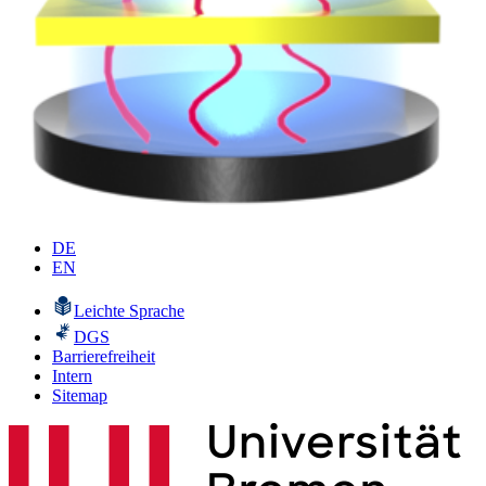
DE
EN
Leichte Sprache
DGS
Barrierefreiheit
Intern
Sitemap