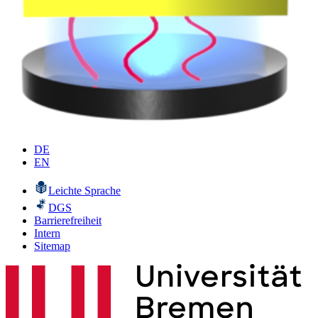
DE
EN
Leichte Sprache
DGS
Barrierefreiheit
Intern
Sitemap