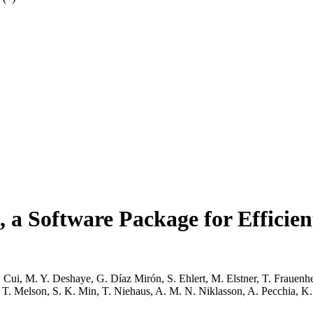
 a Software Package for Efficie
 Cui, M. Y. Deshaye, G. Díaz Mirón, S. Ehlert, M. Elstner, T. Frauenh
. Melson, S. K. Min, T. Niehaus, A. M. N. Niklasson, A. Pecchia, K. R