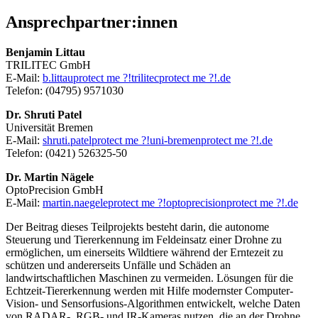
Ansprechpartner:innen
Benjamin Littau
TRILITEC GmbH
E-Mail:
b.littau
protect me ?!
trilitec
protect me ?!
.de
Telefon: (04795) 9571030
Dr. Shruti Patel
Universität Bremen
E-Mail:
shruti.patel
protect me ?!
uni-bremen
protect me ?!
.de
Telefon: (0421) 526325-50
Dr. Martin Nägele
OptoPrecision GmbH
E-Mail:
martin.naegele
protect me ?!
optoprecision
protect me ?!
.de
Der Beitrag dieses Teilprojekts besteht darin, die autonome
Steuerung und Tiererkennung im Feldeinsatz einer Drohne zu
ermöglichen, um einerseits Wildtiere während der Erntezeit zu
schützen und andererseits Unfälle und Schäden an
landwirtschaftlichen Maschinen zu vermeiden. Lösungen für die
Echtzeit-Tiererkennung werden mit Hilfe modernster Computer-
Vision- und Sensorfusions-Algorithmen entwickelt, welche Daten
von RADAR-, RGB- und IR-Kameras nutzen, die an der Drohne