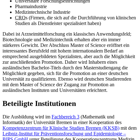
Universitäre Forschungseinrichtungen
Pharmaindustrie
Medizintechnische Industrie
CRO
s (Firmen, die sich auf die Durchführung von klinischen
Studien als Dienstleister spezialisiert haben)
Dabei ist Arzneimittelforschung ein klassisches Anwendungsfeld;
Biotechnologie und Medizintechnik erhalten aber ein immer
stärkeres Gewicht. Der Abschluss Master of Science eröffnet ein
interessantes Berufsfeld mit hohem internationalem Bedarf an
entsprechend ausgebildeten Spezialisten, aber auch die Möglichkeit
zur anschließenden Promotion. Daher wird Inhabern eines
ausländischen Bachelor-Titels durch den Masterstudiengang die
Möglichkeit gegeben, sich für die Promotion an einer deutschen
Universität zu qualifizieren. Ebenso wird deutschen Studierenden
mit dem Master of Science der Zugang zur Promotion an
ausländischen Instituten und Universitäten erleichtert.
Beteiligte Institutionen
Die Ausbildung wird im
Fachbereich 3
(Mathematik und
Informatik) der Universität Bremen in einer Kooperation des
Kompetenzzentrum für Klinische Studien Bremen (KKSB)
mit dem
Leibniz-Institut für Präventionsforschung und Epidemiologie –
BIPS GmbH
unter Beteiligung des Kooperationszentrums Medizin