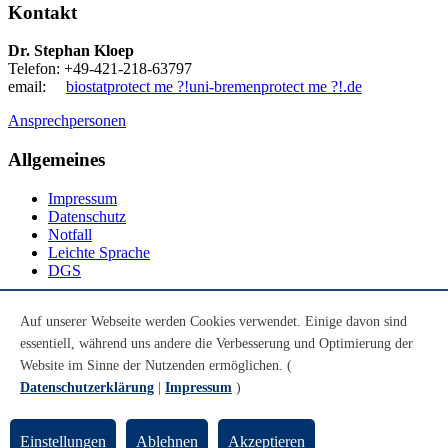
Kontakt
Dr. Stephan Kloep
Telefon: +49-421-218-63797
email:
biostat
protect me ?!
uni-bremen
protect me ?!
.de
Ansprechpersonen
Allgemeines
Impressum
Datenschutz
Notfall
Leichte Sprache
DGS
Social Media
Auf unserer Webseite werden Cookies verwendet. Einige davon sind
essentiell, während uns andere die Verbesserung und Optimierung der
Youtube
Instagram
Website im Sinne der Nutzenden ermöglichen. (
LinkedIn
Datenschutzerklärung
|
Impressum
)
Mastodon
© Universität Bremen 2026
Einstellungen
Ablehnen
Akzeptieren