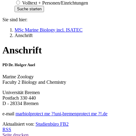
Volltext + Personen/Einrichtungen
Sie sind hier:
MSc Marine Biology incl. ISATEC
Anschrift
Anschrift
PD Dr. Holger Auel
Marine Zoology
Faculty 2 Biology and Chemistry
Universität Bremen
Postfach 330 440
D - 28334 Bremen
e-mail
marbiol
protect me ?!
uni-bremen
protect me ?!
.de
Aktualisiert von:
Studienbüro FB2
RSS
Seite drucken