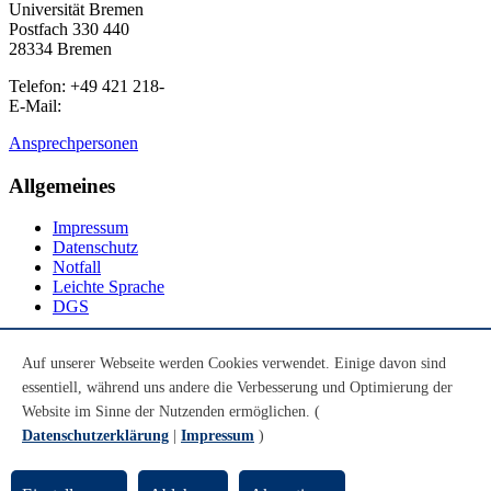
Universität Bremen
Postfach 330 440
28334 Bremen
Telefon: +49 421 218-
E-Mail:
Ansprechpersonen
Allgemeines
Impressum
Datenschutz
Notfall
Leichte Sprache
DGS
Social Media
Auf unserer Webseite werden Cookies verwendet. Einige davon sind
essentiell, während uns andere die Verbesserung und Optimierung der
Youtube
Instagram
Website im Sinne der Nutzenden ermöglichen. (
LinkedIn
Datenschutzerklärung
|
Impressum
)
Mastodon
© Universität Bremen 2026