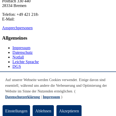
Postfach 330 440
28334 Bremen
Telefon: +49 421 218-
E-Mail:
Ansprechpersonen
Allgemeines
Impressum
Datenschutz
Notfall
Leichte Sprache
DGS
Social Media
Auf unserer Webseite werden Cookies verwendet. Einige davon sind
essentiell, während uns andere die Verbesserung und Optimierung der
Youtube
Instagram
Website im Sinne der Nutzenden ermöglichen. (
LinkedIn
Datenschutzerklärung
|
Impressum
)
Mastodon
© Universität Bremen 2026
Einstellungen
Ablehnen
Akzeptieren
Zum Seitenende springen
Zum Seitenanfang springen