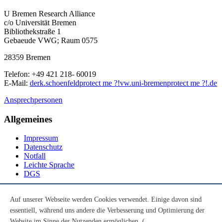
U Bremen Research Alliance
c/o Universität Bremen
Bibliothekstraße 1
Gebaeude VWG; Raum 0575
28359 Bremen
Telefon: +49 421 218- 60019
E-Mail:
derk.schoenfeld
protect me ?!
vw.uni-bremen
protect me ?!
.de
Ansprechpersonen
Allgemeines
Impressum
Datenschutz
Notfall
Leichte Sprache
DGS
Social Media
Auf unserer Webseite werden Cookies verwendet. Einige davon sind
essentiell, während uns andere die Verbesserung und Optimierung der
Youtube
Instagram
Website im Sinne der Nutzenden ermöglichen. (