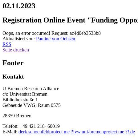
02.11.2023
Registration Online Event "Funding Oppor
Oops, an error occurred! Request: ac4d0eb3533b8
Aktualisiert von:
Pauline von Oehsen
RSS
Seite drucken
Footer
Kontakt
U Bremen Research Alliance
c/o Universität Bremen
Bibliothekstraße 1
Gebaeude VWG; Raum 0575
28359 Bremen
Telefon: +49 421 218- 60019
E-Mail:
derk.schoenfeld
protect me ?!
vw.uni-bremen
protect me ?!
.de