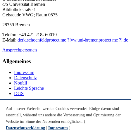
c/o Universität Bremen
Bibliothekstraße 1
Gebaeude VWG; Raum 0575
28359 Bremen
Telefon: +49 421 218- 60019
E-Mail:
derk.schoenfeld
protect me ?!
vw.uni-bremen
protect me ?!
.de
Ansprechpersonen
Allgemeines
Impressum
Datenschutz
Notfall
Leichte Sprache
DGS
Social Media
Auf unserer Webseite werden Cookies verwendet. Einige davon sind
essentiell, während uns andere die Verbesserung und Optimierung der
Youtube
Instagram
Website im Sinne der Nutzenden ermöglichen. (
LinkedIn
Datenschutzerklärung
|
Impressum
)