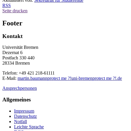
Aktualisiert von:
Sekretariat für Studierende
RSS
Seite drucken
Footer
Kontakt
Universität Bremen
Dezernat 6
Postfach 330 440
28334 Bremen
Telefon: +49 421 218-61111
E-Mail:
martin.baumann
protect me ?!
uni-bremen
protect me ?!
.de
Ansprechpersonen
Allgemeines
Impressum
Datenschutz
Notfall
Leichte Sprache