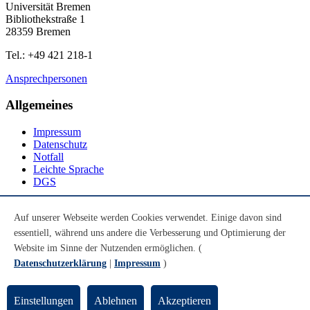
Universität Bremen
Bibliothekstraße 1
28359 Bremen
Tel.: +49 421 218-1
Ansprechpersonen
Allgemeines
Impressum
Datenschutz
Notfall
Leichte Sprache
DGS
Social Media
Auf unserer Webseite werden Cookies verwendet. Einige davon sind
essentiell, während uns andere die Verbesserung und Optimierung der
Youtube
Instagram
Website im Sinne der Nutzenden ermöglichen. (
LinkedIn
Datenschutzerklärung
|
Impressum
)
Mastodon
© Universität Bremen 2026
Einstellungen
Ablehnen
Akzeptieren