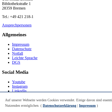
Bibliothekstraße 1
28359 Bremen
Tel.: +49 421 218-1
Ansprechpersonen
Allgemeines
Impressum
Datenschutz
Notfall
Leichte Sprache
DGS
Social Media
Youtube
Instagram
LinkedIn
Mastodon
Auf unserer Webseite werden Cookies verwendet. Einige davon sind essenti
© Universität Bremen 2026
Nutzenden ermöglichen. (
Datenschutzerklärung
|
Impressum
)
Zum Seitenende springen
Zum Seitenanfang springen