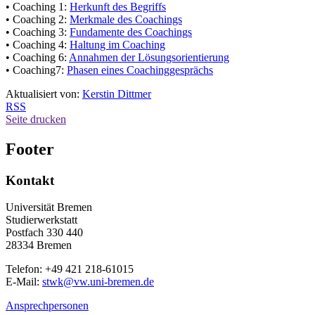
• Coaching 1:
Herkunft des Begriffs
• Coaching 2:
Merkmale des Coachings
• Coaching 3:
Fundamente des Coachings
• Coaching 4:
Haltung im Coaching
• Coaching 6:
Annahmen der Lösungsorientierung
• Coaching7:
Phasen eines Coachinggesprächs
Aktualisiert von:
Kerstin Dittmer
RSS
Seite drucken
Footer
Kontakt
Universität Bremen
Studierwerkstatt
Postfach 330 440
28334 Bremen
Telefon: +49 421 218-61015
E-Mail:
stwk@vw.uni-bremen.de
Ansprechpersonen