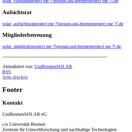
solar_vorstand
protect me ?!
groups.uni-bremen
protect me ?!
.de
Aufsichtsrat
solar_aufsichtsrat
protect me ?!
groups.uni-bremen
protect me ?!
.de
Mitgliederbetreuung
solar_mitglieder
protect me ?!
groups.uni-bremen
protect me ?!
.de
-----------------------------------------------------------------------
Aktualisiert von:
UniBremenSOLAR
RSS
Seite drucken
Footer
Kontakt
UniBremenSOLAR eG
c/o Universität Bremen
Zentrum für Umweltforschung und nachhaltige Technologien