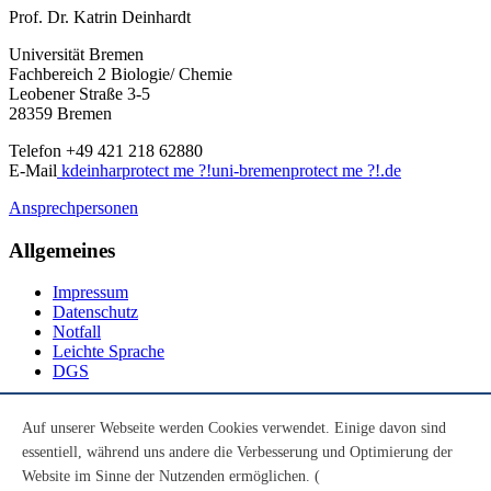
Prof. Dr. Katrin Deinhardt
Universität Bremen
Fachbereich 2 Biologie/ Chemie
Leobener Straße 3-5
28359 Bremen
Telefon +49 421 218 62880
E-Mail
kdeinhar
protect me ?!
uni-bremen
protect me ?!
.de
Ansprechpersonen
Allgemeines
Impressum
Datenschutz
Notfall
Leichte Sprache
DGS
Social Media
Auf unserer Webseite werden Cookies verwendet. Einige davon sind
essentiell, während uns andere die Verbesserung und Optimierung der
Youtube
Instagram
Website im Sinne der Nutzenden ermöglichen. (