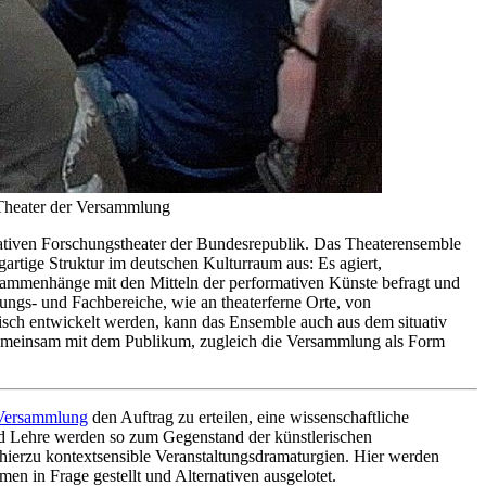
/Theater der Versammlung
ativen Forschungstheater der Bundesrepublik. Das Theaterensemble
gartige Struktur im deutschen Kulturraum aus: Es agiert,
Zusammenhänge mit den Mitteln der performativen Künste befragt und
hungs- und Fachbereiche, wie an theaterferne Orte, von
isch entwickelt werden, kann das Ensemble auch aus dem situativ
 gemeinsam mit dem Publikum, zugleich die Versammlung als Form
 Versammlung
den Auftrag zu erteilen, eine wissenschaftliche
nd Lehre werden so zum Gegenstand der künstlerischen
hierzu kontextsensible Veranstaltungsdramaturgien. Hier werden
en in Frage gestellt und Alternativen ausgelotet.