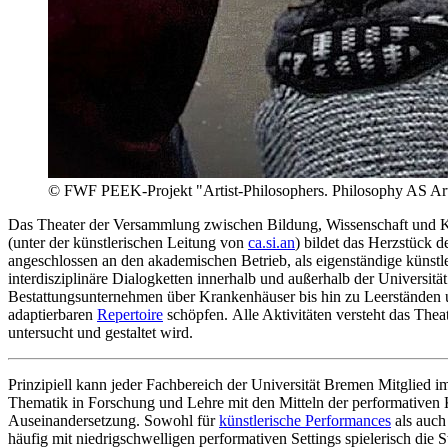
© FWF PEEK-Projekt "Artist-Philosophers. Philosophy AS Art
Das Theater der Versammlung zwischen Bildung, Wissenschaft und Kun
(unter der künstlerischen Leitung von
ca.si.an
) bildet das Herzstück 
angeschlossen an den akademischen Betrieb, als eigenständige künstle
interdisziplinäre Dialogketten innerhalb und außerhalb der Universit
Bestattungsunternehmen über Krankenhäuser bis hin zu Leerständen u
adaptierbaren
Repertoire
schöpfen. Alle Aktivitäten versteht das Th
untersucht und gestaltet wird.
Prinzipiell kann jeder Fachbereich der Universität Bremen Mitglied 
Thematik in Forschung und Lehre mit den Mitteln der performativen
Auseinandersetzung. Sowohl für
künstlerische Performances
als auch
häufig mit niedrigschwelligen performativen Settings spielerisch die 