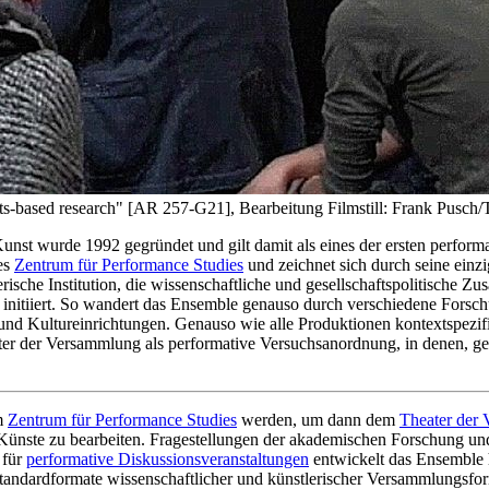
s-based research" [AR 257-G21], Bearbeitung Filmstill: Frank Pusch
st wurde 1992 gegründet und gilt damit als eines der ersten perform
des
Zentrum für Performance Studies
und zeichnet sich durch seine einzi
rische Institution, die wissenschaftliche und gesellschaftspolitische 
ät initiiert. So wandert das Ensemble genauso durch verschiedene Forsc
nd Kultureinrichtungen. Genauso wie alle Produktionen kontextspezif
eater der Versammlung als performative Versuchsanordnung, in denen,
im
Zentrum für Performance Studies
werden, um dann dem
Theater der
 Künste zu bearbeiten. Fragestellungen der akademischen Forschung u
 für
performative Diskussionsveranstaltungen
entwickelt das Ensemble 
Standardformate wissenschaftlicher und künstlerischer Versammlungsform