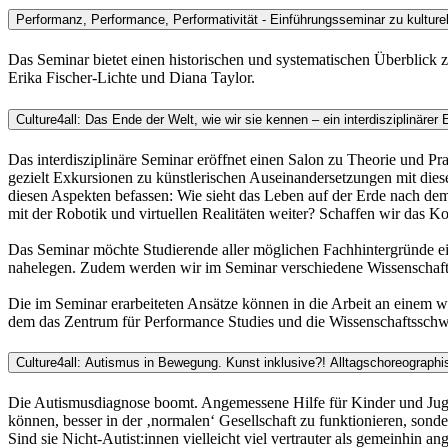
Performanz, Performance, Performativität - Einführungsseminar zu kulturel
Das Seminar bietet einen historischen und systematischen Überblick z
Erika Fischer-Lichte und Diana Taylor.
Culture4all: Das Ende der Welt, wie wir sie kennen – ein interdisziplinär
Das interdisziplinäre Seminar eröffnet einen Salon zu Theorie und P
gezielt Exkursionen zu künstlerischen Auseinandersetzungen mit die
diesen Aspekten befassen: Wie sieht das Leben auf der Erde nach de
mit der Robotik und virtuellen Realitäten weiter? Schaffen wir das 
Das Seminar möchte Studierende aller möglichen Fachhintergründe ei
nahelegen. Zudem werden wir im Seminar verschiedene Wissenschaftl
Die im Seminar erarbeiteten Ansätze können in die Arbeit an einem w
dem das Zentrum für Performance Studies und die Wissenschaftssc
Culture4all: Autismus in Bewegung. Kunst inklusive?! Alltagschoreograp
Die Autismusdiagnose boomt. Angemessene Hilfe für Kinder und Jugen
können, besser in der ‚normalen‘ Gesellschaft zu funktionieren, s
Sind sie Nicht-Autist:innen vielleicht viel vertrauter als gemeinhin a