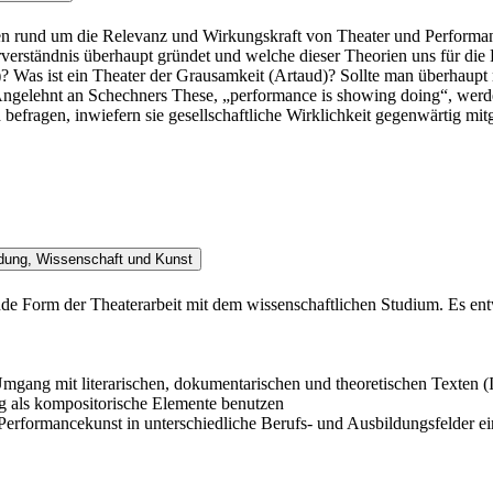
gen rund um die Relevanz und Wirkungskraft von Theater und Performanc
erständnis überhaupt gründet und welche dieser Theorien uns für die P
ok)? Was ist ein Theater der Grausamkeit (Artaud)? Sollte man überhau
 Angelehnt an Schechners These, „performance is showing doing“, wer
befragen, inwiefern sie gesellschaftliche Wirklichkeit gegenwärtig mit
dung, Wissenschaft und Kunst
de Form der Theaterarbeit mit dem wissenschaftlichen Studium. Es ent
ang mit literarischen, dokumentarischen und theoretischen Texten (In
g als kompositorische Elemente benutzen
 Performancekunst in unterschiedliche Berufs- und Ausbildungsfelder e