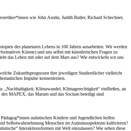
eoretiker*innen wie John Austin, Judith Butler, Richard Schechner,
stopien des planetaren Lebens in 100 Jahren ausarbeiten. Wir werden
formativen Künste) und uns selbst mit künstlerischen Fragen zu
ieht das Leben mit oder auf dem Mars aus? Wie entwickeln wir uns
lche Zukunftsprognosen ihre jeweiligen Studienfächer vielleicht
thematischen Impulse kennenlernen.
a: „Nachhaltigkeit, Klimawandel, Klimagerechtigkeit“ einfließen, an
n des MAPEX, das Marum und das Socium beteiligt sind
e Pädagog*innen autistischen Kindern und Jugendlichen helfen
t- und Selbstwahrnehmung Menschen im Autismusspektrum kultivieren?
autistische“ Interaktionsformen mit Welt einzulassen? Wie sehen diese