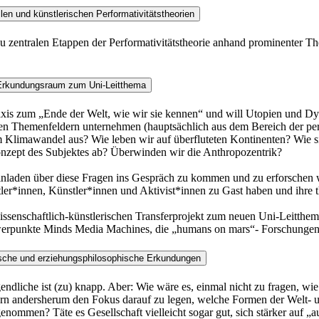
len und künstlerischen Performativitätstheorien
u zentralen Etappen der Performativitätstheorie anhand prominenter Th
er Erkundungsraum zum Uni-Leitthema
raxis zum „Ende der Welt, wie wir sie kennen“ und will Utopien und Dy
sen Themenfeldern unternehmen (hauptsächlich aus dem Bereich der per
m Klimawandel aus? Wie leben wir auf überfluteten Kontinenten? Wie s
Konzept des Subjektes ab? Überwinden wir die Anthropozentrik?
nladen über diese Fragen ins Gespräch zu kommen und zu erforschen we
er*innen, Künstler*innen und Aktivist*innen zu Gast haben und ihre 
issenschaftlich-künstlerischen Transferprojekt zum neuen Uni-Leitthem
hwerpunkte Minds Media Machines, die „humans on mars“- Forschunge
hische und erziehungsphilosophische Erkundungen
dliche ist (zu) knapp. Aber: Wie wäre es, einmal nicht zu fragen, wi
ondern andersherum den Fokus darauf zu legen, welche Formen der Wel
ngenommen? Täte es Gesellschaft vielleicht sogar gut, sich stärker auf „