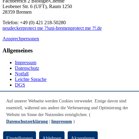
Fachbereich 2 Biologie/Chemie
Leobener Str. 6 (UFT), Raum 1250
28359 Bremen
Telefon: +49 (0) 421 218-50280
neudecker
protect me ?!
uni-bremen
protect me ?!
.de
Ansprechpersonen
Allgemeines
Impressum
Datenschutz
Notfall
Leichte Sprache
DGS
Social Media
Auf unserer Webseite werden Cookies verwendet. Einige davon sind
essentiell, während uns andere die Verbesserung und Optimierung der
Youtube
Instagram
Website im Sinne der Nutzenden ermöglichen. (
LinkedIn
Datenschutzerklärung
|
Impressum
)
Mastodon
© Universität Bremen 2026
Einstellungen
Ablehnen
Akzeptieren