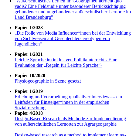
"Außerschulisches Lernen im Geographieunterricht quo
vadis? Eine Feldstudie unter besonderer Berücksichtigung
gebundener und ungebundener außerschulischer Lernorte im
Land Brandenburg"
Papier 1/2023
„Die Rolle von Media Influencer*innen bei der Entwicklung
von Sichtweisen auf Geschlechterstereotypen von
Jugendlichen“
Papier 1/2021
Leichte Sprache im inklusiven Politikunterricht - Eine
Evaluation der „Regeln für Leichte Sprache“-
Papier 10/2020
Physiogeographie in Szene gesetzt
Papier 1/2019
Erhebung und Verarbeitung qualitativer Interviews – ein
Leitfaden für Einsteiger*innen in der empirischen
Sozialforschung
Papier 4/2018
Design-Based Research als Methode zur Implementierung
von außerschulischen Lernorten zur Agrargeographie
Design-based research as a method to implement learning-