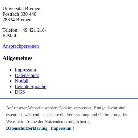
Universität Bremen
Postfach 330 440
28334 Bremen
Telefon: +49 421 218-
E-Mail:
Ansprechpersonen
Allgemeines
Impressum
Datenschutz
Notfall
Leichte Sprache
DGS
Social Media
Auf unserer Webseite werden Cookies verwendet. Einige davon sind
essentiell, während uns andere die Verbesserung und Optimierung der
Youtube
Instagram
Website im Sinne der Nutzenden ermöglichen. (
LinkedIn
Datenschutzerklärung
|
Impressum
)
Mastodon