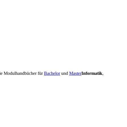
 die Modulhandbücher für
Bachelor
und
Master
Informatik
,