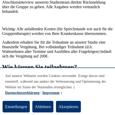
Abschlussinterview unserem Studienteam direkte Rückmeldung
über die Gruppe zu geben. Alle Angaben werden vertraulich
behandelt.
Wichtig: Alle anfallenden Kosten (für Sprechstunde wie auch für die
Gruppentherapie) werden von Ihrer Krankenkasse übernommen.
Außerdem erhalten Sie für die Teilnahme an unserer Studie eine
finanzielle Vergütung. Bei vollständiger Teilnahme (d.h.
Wahrnehmen aller Termine und Ausfüllen aller Fragebögen) beläuft
sich die Vergütung auf 200€.
Wie können Sie teilnehmen?
Auf unserer Webseite werden Cookies verwendet. Einige davon sind
Wie können Sie teilnehmen?
essentiell, während uns andere die Verbesserung und Optimierung der
Wenn Sie sich für die COMPASS-Gruppentherapie interessieren,
Website im Sinne der Nutzenden ermöglichen. (
nehmen Sie gerne Kontakt mit uns auf. Dazu rufen Sie zu unseren
Datenschutzerklärung
|
Impressum
)
Telefonsprechzeiten an und vereinbaren einen Sprechstundentermin.
In diesem unverbindlichen Erstgespräch klären wir Ihr Anliegen,
beantworten Ihre Fragen und informieren Sie über den genauen
Einstellungen
Ablehnen
Akzeptieren
Ablauf der COMPASS-Gruppe und des zugehörigen
Forschungsprojekts. Gemeinsam entscheiden wir dann, ob dieses