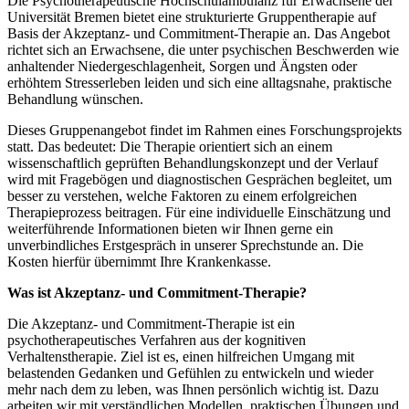
Die Psychotherapeutische Hochschulambulanz für Erwachsene der
Universität Bremen bietet eine strukturierte Gruppentherapie auf
Basis der Akzeptanz- und Commitment-Therapie an. Das Angebot
richtet sich an Erwachsene, die unter psychischen Beschwerden wie
anhaltender Niedergeschlagenheit, Sorgen und Ängsten oder
erhöhtem Stresserleben leiden und sich eine alltagsnahe, praktische
Behandlung wünschen.
Dieses Gruppenangebot findet im Rahmen eines Forschungsprojekts
statt. Das bedeutet: Die Therapie orientiert sich an einem
wissenschaftlich geprüften Behandlungskonzept und der Verlauf
wird mit Fragebögen und diagnostischen Gesprächen begleitet, um
besser zu verstehen, welche Faktoren zu einem erfolgreichen
Therapieprozess beitragen. Für eine individuelle Einschätzung und
weiterführende Informationen bieten wir Ihnen gerne ein
unverbindliches Erstgespräch in unserer Sprechstunde an. Die
Kosten hierfür übernimmt Ihre Krankenkasse.
Was ist Akzeptanz- und Commitment-Therapie?
Die Akzeptanz- und Commitment-Therapie ist ein
psychotherapeutisches Verfahren aus der kognitiven
Verhaltenstherapie. Ziel ist es, einen hilfreichen Umgang mit
belastenden Gedanken und Gefühlen zu entwickeln und wieder
mehr nach dem zu leben, was Ihnen persönlich wichtig ist. Dazu
arbeiten wir mit verständlichen Modellen, praktischen Übungen und