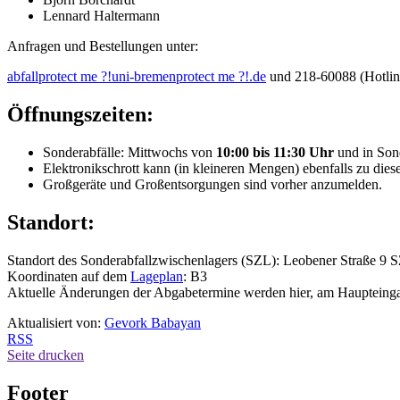
Lennard Haltermann
Anfragen und Bestellungen unter:
abfall
protect me ?!
uni-bremen
protect me ?!
.de
und 218-60088 (Hotlin
Öffnungszeiten:
Sonderabfälle: Mittwochs von
10:00 bis 11:30 Uhr
und in Son
Elektronikschrott kann (in kleineren Mengen) ebenfalls zu die
Großgeräte und Großentsorgungen sind vorher anzumelden.
Standort:
Standort des Sonderabfallzwischenlagers (SZL): Leobener Straße 9 
Koordinaten auf dem
Lageplan
: B3
Aktuelle Änderungen der Abgabetermine werden hier, am Haupteing
Aktualisiert von:
Gevork Babayan
RSS
Seite drucken
Footer