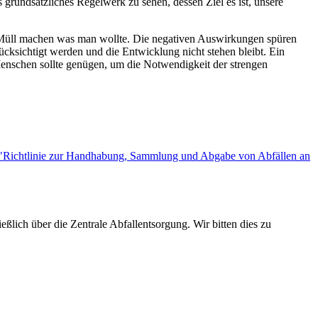
ls grundsätzliches Regelwerk zu sehen, dessen Ziel es ist, unsere
em Müll machen was man wollte. Die negativen Auswirkungen spüren
cksichtigt werden und die Entwicklung nicht stehen bleibt. Ein
Menschen sollte genügen, um die Notwendigkeit der strengen
"Richtlinie zur Handhabung, Sammlung und Abgabe von Abfällen an
ßlich über die Zentrale Abfallentsorgung. Wir bitten dies zu