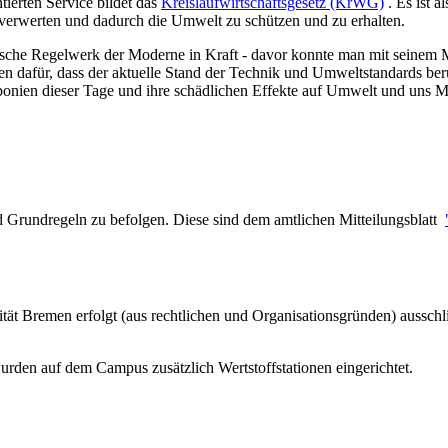
tierten Service bildet das
Kreislaufwirtschaftsgesetz (KrWG)
. Es ist a
 verwerten und dadurch die Umwelt zu schützen und zu erhalten.
deutsche Regelwerk der Moderne in Kraft - davor konnte man mit sein
 dafür, dass der aktuelle Stand der Technik und Umweltstandards berü
eponien dieser Tage und ihre schädlichen Effekte auf Umwelt und uns 
d Grundregeln zu befolgen. Diese sind dem amtlichen Mitteilungsblatt
t Bremen erfolgt (aus rechtlichen und Organisationsgründen) ausschlie
rden auf dem Campus zusätzlich Wertstoffstationen eingerichtet.