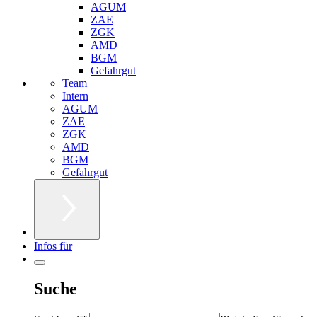
AGUM
ZAE
ZGK
AMD
BGM
Gefahrgut
Team
Intern
AGUM
ZAE
ZGK
AMD
BGM
Gefahrgut
Infos für
Suche