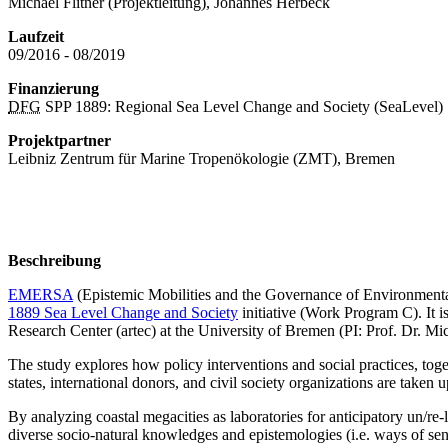
Michael Flitner (Projektleitung), Johannes Herbeck
Laufzeit
09/2016 - 08/2019
Finanzierung
DFG
SPP 1889: Regional Sea Level Change and Society (SeaLevel)
Projektpartner
Leibniz Zentrum für Marine Tropenökologie (ZMT), Bremen
Beschreibung
EMERSA
(Epistemic Mobilities and the Governance of Environmental
1889 Sea Level Change and Society
initiative (Work Program C). It 
Research Center (artec) at the University of Bremen (PI: Prof. Dr. Mic
The study explores how policy interventions and social practices, toget
states, international donors, and civil society organizations are taken up
By analyzing coastal megacities as laboratories for anticipatory un/re-
diverse socio-natural knowledges and epistemologies (i.e. ways of sen