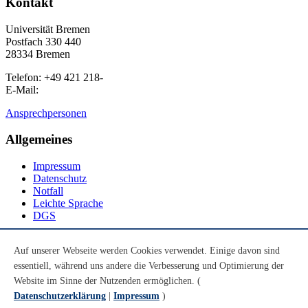
Kontakt
Universität Bremen
Postfach 330 440
28334 Bremen
Telefon: +49 421 218-
E-Mail:
Ansprechpersonen
Allgemeines
Impressum
Datenschutz
Notfall
Leichte Sprache
DGS
Social Media
Auf unserer Webseite werden Cookies verwendet. Einige davon sind
essentiell, während uns andere die Verbesserung und Optimierung der
Youtube
Instagram
Website im Sinne der Nutzenden ermöglichen. (
LinkedIn
Datenschutzerklärung
|
Impressum
)
Mastodon