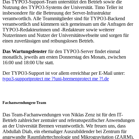
Das TYPO3-Support-Team unterstützt den Betrieb sowie die
Nutzung des TYPO3-Systems der Universität. Timo Teller ist
insbesondere für die Betreuung der Server-Infrastruktur
verantwortlich. Alle Teammitglieder sind für TYPO3-Backend
verantwortlich und kümmern sich gemeinsam um die Anfragen der
TYPO3-Redakteurinnen und -Redakteure sowie weiterer
Nutzerinnen und Nutzer der Universitätswebseite und sorgen für
einen zuverlässigen und reibungslosen Betrieb.
Das Wartungsfenster
für den TYPO3-Server findet einmal
monatlich, jeweils am ersten Donnerstag des Monats, zwischen
16:00 und 18:00 Uhr statt.
Der TYPO3-Support ist vor allem erreichbar per E-Mail unter:
typo3-support
protect me ?!
uni-bremen
protect me ?!
.de
Fachanwendungen-Team
Das Team-Fachanwendungen von Niklas Zenz ist für den IT-
Betrieb zahlreicher zentraler und referatsspezifischer Anwendungen
an der Universität Bremen verantwortlich. Wir freuen uns, dass
Abdullah Diab, ein ehemaliger Auszubildender bei Zentrum für
angewandte Raumfahrttechnologie und Mikrogravitation (ZARM),